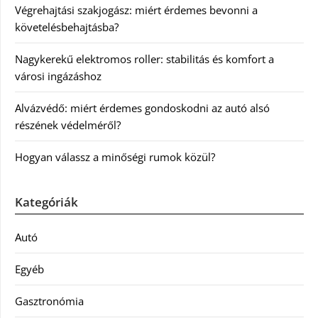
Végrehajtási szakjogász: miért érdemes bevonni a
követelésbehajtásba?
Nagykerekű elektromos roller: stabilitás és komfort a
városi ingázáshoz
Alvázvédő: miért érdemes gondoskodni az autó alsó
részének védelméről?
Hogyan válassz a minőségi rumok közül?
Kategóriák
Autó
Egyéb
Gasztronómia