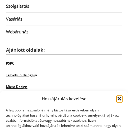
Szolgáltatás
Vásárlás
Webáruház
Ajánlott oldalak:
PSPC
Travels in Hungary
Micro Design
Hozzájárulás kezelése
18BKIK
Poiwiki
A legjobb felhasználói élmény biztosítása érdekében olyan
technológiákat használunk, mint például a cookie-k, amelyek tárolják az
eszközinformációkat és/vagy hozzáférnek azokhoz. Ezen
Öntözőrendszer
technológiákhoz való hozzájárulás lehetővé teszi számunkra, hogy olyan