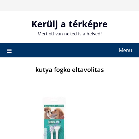
Skip
to
content
Kerülj a térképre
Mert ott van neked is a helyed!
Menu
kutya fogko eltavolitas