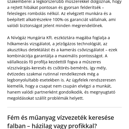
szakemberei a legkorszerűbb műszerekkel dolgoznak, hogy
a rejtett hibákat pontosan és gyorsan felderítsék –
felesleges rombolás nélkül. Az elvégzett munkára és a
beépített alkatrészekre 100%-os garanciát vállalnak, ami
valódi biztonságot jelent minden megrendelőnek.
A Nívógáz Hungária Kft. eszköztára magába foglalja a
hőkamerás vizsgálatot, a jelzőgázos technológiát, az
akusztikus detektálást és a kamerás csővizsgálatot – ezek
kombinációja garantálja a maximális pontosságot. A
vállalkozás fő profilja kezdettől fogva a műszeres
vízszivárgás-keresés és csőtörés-bemérés, így mély,
évtizedes szakmai rutinnal rendelkeznek még a
legbonyolultabb esetekben is. Az ügyfelek rendszeresen
kiemelik, hogy a csapat nem csupán elvégzi a munkát,
hanem valódi partnerként gondolkodik, és megnyugtató
megoldásokat szállít problémák helyett.
Fém és műanyag vízvezeték keresése
falban – házilag vagy profikkal?