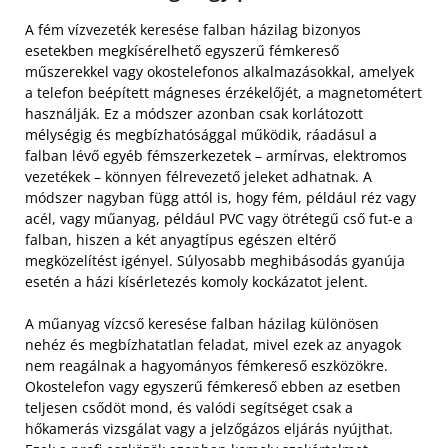
A fém vízvezeték keresése falban házilag bizonyos
esetekben megkísérelhető egyszerű fémkereső
műszerekkel vagy okostelefonos alkalmazásokkal, amelyek
a telefon beépített mágneses érzékelőjét, a magnetométert
használják. Ez a módszer azonban csak korlátozott
mélységig és megbízhatósággal működik, ráadásul a
falban lévő egyéb fémszerkezetek – armírvas, elektromos
vezetékek – könnyen félrevezető jeleket adhatnak. A
módszer nagyban függ attól is, hogy fém, például réz vagy
acél, vagy műanyag, például PVC vagy ötrétegű cső fut-e a
falban, hiszen a két anyagtípus egészen eltérő
megközelítést igényel. Súlyosabb meghibásodás gyanúja
esetén a házi kísérletezés komoly kockázatot jelent.
A műanyag vízcső keresése falban házilag különösen
nehéz és megbízhatatlan feladat, mivel ezek az anyagok
nem reagálnak a hagyományos fémkereső eszközökre.
Okostelefon vagy egyszerű fémkereső ebben az esetben
teljesen csődöt mond, és valódi segítséget csak a
hőkamerás vizsgálat vagy a jelzőgázos eljárás nyújthat.