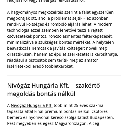
felújításról vagy szivárgás felkutatásáról.
A hagyományos megközelítés szerint a falat egyszerűen
megbontják ott, ahol a problémát sejtik – ez azonban
rendkívül költséges és romboló eljárás lehet. A modern
technológia ezzel szemben lehetővé teszi a rejtett
csővezetékek pontos, roncsolásmentes feltérképezését,
minimalizálva a szükséges bontás mértékét. A helytelen
beavatkozás nemcsak a javítás költségeit növeli meg
drasztikusan, hanem az épület szerkezetét is károsíthatja,
ráadásul a biztosítók sem térítik meg az amatőr
kísérletekből eredő többletkárokat.
Nívógáz Hungária Kft. – szakértő
megoldás bontás nélkül
A
Nívógáz Hungária Kft.
több mint 25 éves szakmai
tapasztalattal kínál prémium bontás nélküli csőtörés-
bemérő és nyomvonal-kereső szolgáltatást Budapesten,
Pest megyében és egész Magyarországon. A cég