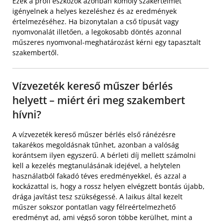
Ezek a profi eszközök azonban komoly szakértelmet
igényelnek a helyes kezeléshez és az eredmények
értelmezéséhez. Ha bizonytalan a cső típusát vagy
nyomvonalát illetően, a legokosabb döntés azonnal
műszeres nyomvonal-meghatározást kérni egy tapasztalt
szakembertől.
Vízvezeték kereső műszer bérlés
helyett – miért éri meg szakembert
hívni?
A vízvezeték kereső műszer bérlés első ránézésre
takarékos megoldásnak tűnhet, azonban a valóság
korántsem ilyen egyszerű. A bérleti díj mellett számolni
kell a kezelés megtanulásának idejével, a helytelen
használatból fakadó téves eredményekkel, és azzal a
kockázattal is, hogy a rossz helyen elvégzett bontás újabb,
drága javítást tesz szükségessé. A laikus által kezelt
műszer sokszor pontatlan vagy félreértelmezhető
eredményt ad, ami végső soron többe kerülhet, mint a