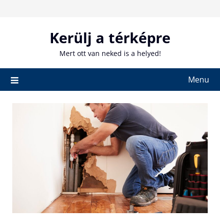
Skip
to
content
Kerülj a térképre
Mert ott van neked is a helyed!
Menu