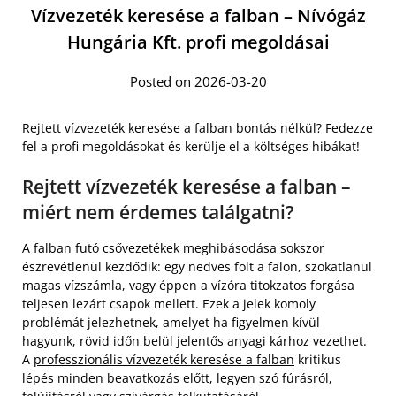
Vízvezeték keresése a falban – Nívógáz
Hungária Kft. profi megoldásai
Posted on 2026-03-20
Rejtett vízvezeték keresése a falban bontás nélkül? Fedezze
fel a profi megoldásokat és kerülje el a költséges hibákat!
Rejtett vízvezeték keresése a falban –
miért nem érdemes találgatni?
A falban futó csővezetékek meghibásodása sokszor
észrevétlenül kezdődik: egy nedves folt a falon, szokatlanul
magas vízszámla, vagy éppen a vízóra titokzatos forgása
teljesen lezárt csapok mellett. Ezek a jelek komoly
problémát jelezhetnek, amelyet ha figyelmen kívül
hagyunk, rövid időn belül jelentős anyagi kárhoz vezethet.
A
professzionális vízvezeték keresése a falban
kritikus
lépés minden beavatkozás előtt, legyen szó fúrásról,