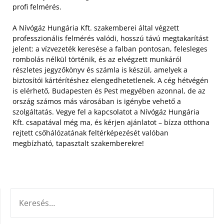
profi felmérés.
A Nívógáz Hungária Kft. szakemberei által végzett
professzionális felmérés valódi, hosszú távú megtakarítást
jelent: a vízvezeték keresése a falban pontosan, felesleges
rombolás nélkül történik, és az elvégzett munkáról
részletes jegyzőkönyv és számla is készül, amelyek a
biztosítói kártérítéshez elengedhetetlenek. A cég hétvégén
is elérhető, Budapesten és Pest megyében azonnal, de az
ország számos más városában is igénybe vehető a
szolgáltatás. Vegye fel a kapcsolatot a Nívógáz Hungária
Kft. csapatával még ma, és kérjen ajánlatot – bízza otthona
rejtett csőhálózatának feltérképezését valóban
megbízható, tapasztalt szakemberekre!
KERESÉS: