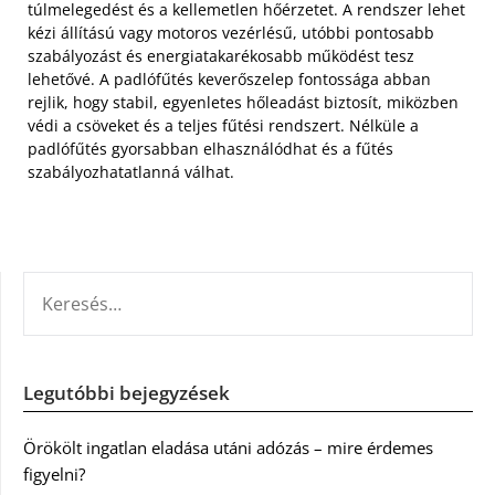
túlmelegedést és a kellemetlen hőérzetet. A rendszer lehet
kézi állítású vagy motoros vezérlésű, utóbbi pontosabb
szabályozást és energiatakarékosabb működést tesz
lehetővé. A padlófűtés keverőszelep fontossága abban
rejlik, hogy stabil, egyenletes hőleadást biztosít, miközben
védi a csöveket és a teljes fűtési rendszert. Nélküle a
padlófűtés gyorsabban elhasználódhat és a fűtés
szabályozhatatlanná válhat.
KERESÉS:
Legutóbbi bejegyzések
Örökölt ingatlan eladása utáni adózás – mire érdemes
figyelni?