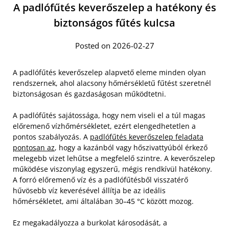
A padlófűtés keverőszelep a hatékony és
biztonságos fűtés kulcsa
Posted on 2026-02-27
A padlófűtés keverőszelep alapvető eleme minden olyan
rendszernek, ahol alacsony hőmérsékletű fűtést szeretnél
biztonságosan és gazdaságosan működtetni.
A padlófűtés sajátossága, hogy nem viseli el a túl magas
előremenő vízhőmérsékletet, ezért elengedhetetlen a
pontos szabályozás. A
padlófűtés keverőszelep feladata
pontosan az
, hogy a kazánból vagy hőszivattyúból érkező
melegebb vizet lehűtse a megfelelő szintre. A keverőszelep
működése viszonylag egyszerű, mégis rendkívül hatékony.
A forró előremenő víz és a padlófűtésből visszatérő
hűvösebb víz keverésével állítja be az ideális
hőmérsékletet, ami általában 30–45 °C között mozog.
Ez megakadályozza a burkolat károsodását, a