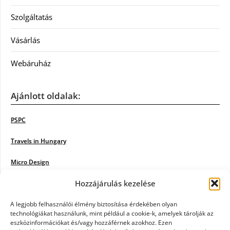
Szolgáltatás
Vásárlás
Webáruház
Ajánlott oldalak:
PSPC
Travels in Hungary
Micro Design
Hozzájárulás kezelése
18BKIK
Poiwiki
A legjobb felhasználói élmény biztosítása érdekében olyan
technológiákat használunk, mint például a cookie-k, amelyek tárolják az
eszközinformációkat és/vagy hozzáférnek azokhoz. Ezen
Öntözőrendszer