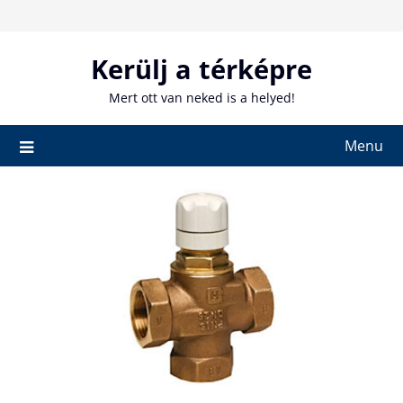
Skip
to
content
Kerülj a térképre
Mert ott van neked is a helyed!
Menu