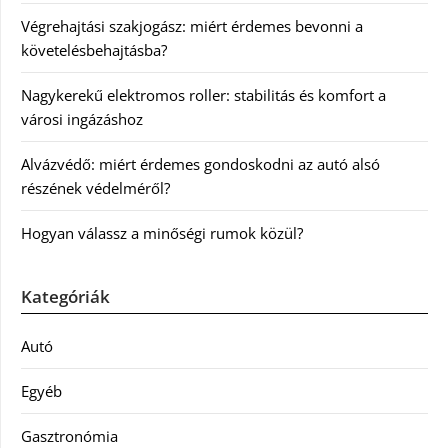
Végrehajtási szakjogász: miért érdemes bevonni a
követelésbehajtásba?
Nagykerekű elektromos roller: stabilitás és komfort a
városi ingázáshoz
Alvázvédő: miért érdemes gondoskodni az autó alsó
részének védelméről?
Hogyan válassz a minőségi rumok közül?
Kategóriák
Autó
Egyéb
Gasztronómia