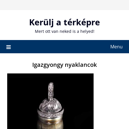
Skip
to
content
Kerülj a térképre
Mert ott van neked is a helyed!
Menu
Igazgyongy nyaklancok