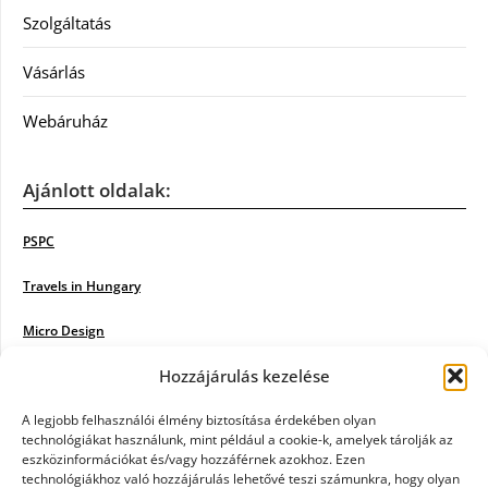
Szolgáltatás
Vásárlás
Webáruház
Ajánlott oldalak:
PSPC
Travels in Hungary
Micro Design
Hozzájárulás kezelése
18BKIK
Poiwiki
A legjobb felhasználói élmény biztosítása érdekében olyan
technológiákat használunk, mint például a cookie-k, amelyek tárolják az
eszközinformációkat és/vagy hozzáférnek azokhoz. Ezen
Öntözőrendszer
technológiákhoz való hozzájárulás lehetővé teszi számunkra, hogy olyan