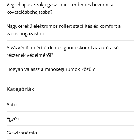
Végrehajtási szakjogász: miért érdemes bevonni a
követelésbehajtásba?
Nagykerekű elektromos roller: stabilitás és komfort a
városi ingázáshoz
Alvázvédő: miért érdemes gondoskodni az autó alsó
részének védelméről?
Hogyan válassz a minőségi rumok közül?
Kategóriák
Autó
Egyéb
Gasztronómia