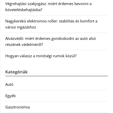
Végrehajtási szakjogász: miért érdemes bevonni a
követelésbehajtásba?
Nagykerekű elektromos roller: stabilitás és komfort a
városi ingázáshoz
Alvázvédő: miért érdemes gondoskodni az autó alsó
részének védelméről?
Hogyan válassz a minőségi rumok közül?
Kategóriák
Autó
Egyéb
Gasztronómia