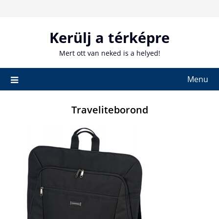
Skip
to
content
Kerülj a térképre
Mert ott van neked is a helyed!
Menu
Traveliteborond