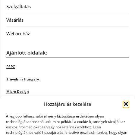
Szolgáltatás
Vásárlás
Webáruház
Ajánlott oldalak:
PSPC
Travels in Hungary
Micro Design
Hozzájárulás kezelése
18BKIK
Poiwiki
A legjobb felhasználói élmény biztosítása érdekében olyan
technológiákat használunk, mint például a cookie-k, amelyek tárolják az
eszközinformációkat és/vagy hozzáférnek azokhoz. Ezen
Öntözőrendszer
technológiákhoz való hozzájárulás lehetővé teszi számunkra, hogy olyan