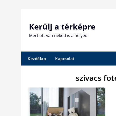
Skip
to
content
Kerülj a térképre
Mert ott van neked is a helyed!
Kezdőlap
Kapcsolat
szivacs fo