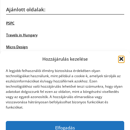
Ajánlott oldalak:
PSPC
Travels in Hungary
Micro Design
Hozzájárulás kezelése
18BKIK
Poiwiki
A legjobb felhasználói élmény biztosítása érdekében olyan
technológiákat használunk, mint például a cookie-k, amelyek tárolják az
eszközinformációkat és/vagy hozzáférnek azokhoz. Ezen
Öntözőrendszer
technológiákhoz való hozzájárulás lehetővé teszi számunkra, hogy olyan
adatokat dolgozzunk fel ezen az oldalon, mint a böngészési viselkedés
Jazz Steps
vagy az egyedi azonosítók. A hozzájárulás elmaradása vagy
visszavonása hátrányosan befolyásolhat bizonyos funkciókat és
Unicorn Multipro
funkciókat.
Real Works
Elfogadás
Tárkonyfa