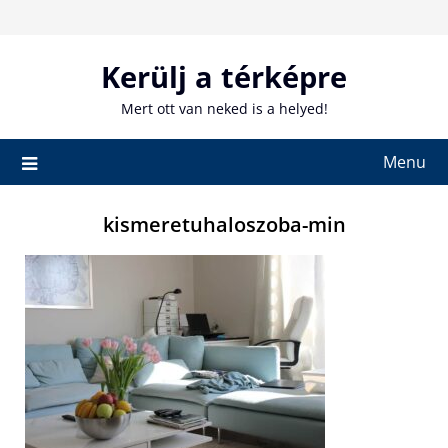
Skip
to
content
Kerülj a térképre
Mert ott van neked is a helyed!
Menu
kismeretuhaloszoba-min