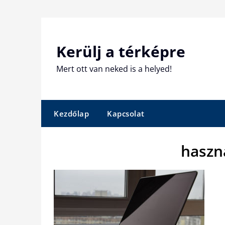
Skip
to
content
Kerülj a térképre
Mert ott van neked is a helyed!
Kezdőlap
Kapcsolat
haszn