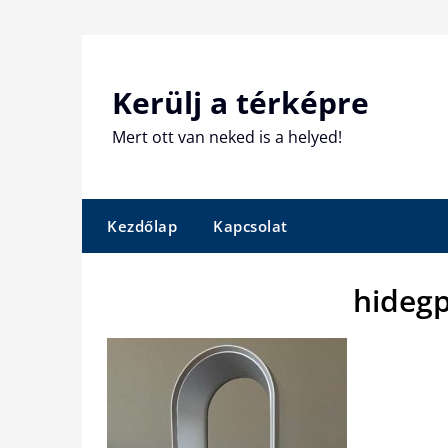
Skip
to
content
Kerülj a térképre
Mert ott van neked is a helyed!
Kezdőlap
Kapcsolat
hidegp