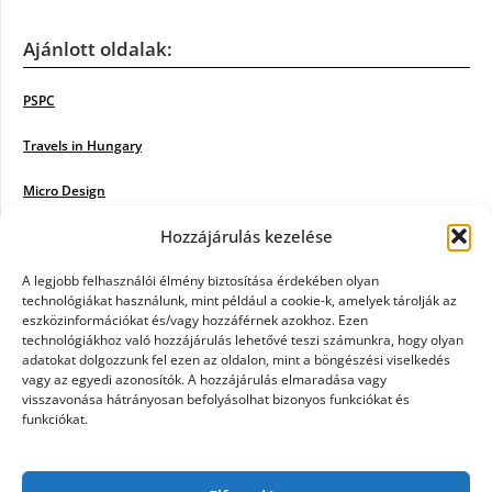
Ajánlott oldalak:
PSPC
Travels in Hungary
Micro Design
Hozzájárulás kezelése
18BKIK
Poiwiki
A legjobb felhasználói élmény biztosítása érdekében olyan
technológiákat használunk, mint például a cookie-k, amelyek tárolják az
eszközinformációkat és/vagy hozzáférnek azokhoz. Ezen
Öntözőrendszer
technológiákhoz való hozzájárulás lehetővé teszi számunkra, hogy olyan
adatokat dolgozzunk fel ezen az oldalon, mint a böngészési viselkedés
Jazz Steps
vagy az egyedi azonosítók. A hozzájárulás elmaradása vagy
visszavonása hátrányosan befolyásolhat bizonyos funkciókat és
Unicorn Multipro
funkciókat.
Real Works