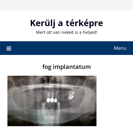
Skip
to
content
Kerülj a térképre
Mert ott van neked is a helyed!
Menu
fog implantatum