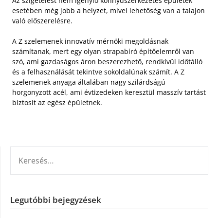
Az szigetelést nem igénylő könnyűszerkezetes épületek
esetében még jobb a helyzet, mivel lehetőség van a talajon
való előszerelésre.
A Z szelemenek innovatív mérnöki megoldásnak
számítanak, mert egy olyan strapabíró építőelemről van
szó, ami gazdaságos áron beszerezhető, rendkívül időtálló
és a felhasználását tekintve sokoldalúnak számít. A Z
szelemenek anyaga általában nagy szilárdságú
horgonyzott acél, ami évtizedeken keresztül masszív tartást
biztosít az egész épületnek.
KERESÉS:
Legutóbbi bejegyzések