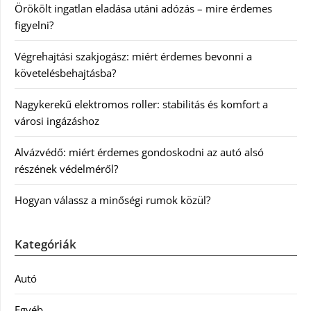
Örökölt ingatlan eladása utáni adózás – mire érdemes
figyelni?
Végrehajtási szakjogász: miért érdemes bevonni a
követelésbehajtásba?
Nagykerekű elektromos roller: stabilitás és komfort a
városi ingázáshoz
Alvázvédő: miért érdemes gondoskodni az autó alsó
részének védelméről?
Hogyan válassz a minőségi rumok közül?
Kategóriák
Autó
Egyéb