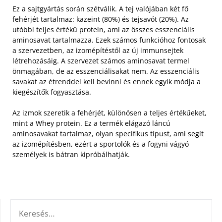
Ez a sajtgyártás során szétválik. A tej valójában két fő
fehérjét tartalmaz: kazeint (80%) és tejsavót (20%). Az
utóbbi teljes értékű protein, ami az összes esszenciális
aminosavat tartalmazza. Ezek számos funkcióhoz fontosak
a szervezetben, az izomépítéstől az új immunsejtek
létrehozásáig.
A szervezet számos aminosavat termel
önmagában, de az esszenciálisakat nem. Az esszenciális
savakat az étrenddel kell bevinni és ennek egyik módja a
kiegészítők fogyasztása.
Az izmok szeretik a fehérjét, különösen a teljes értékűeket,
mint a Whey protein. Ez a termék elágazó láncú
aminosavakat tartalmaz, olyan specifikus típust, ami segít
az izomépítésben, ezért a sportolók és a fogyni vágyó
személyek is bátran kipróbálhatják.
KERESÉS: