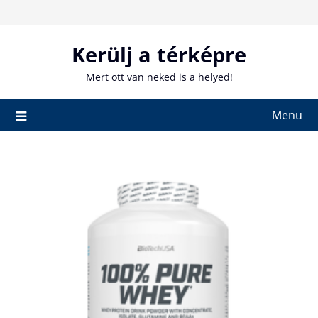
Skip
to
content
Kerülj a térképre
Mert ott van neked is a helyed!
Menu