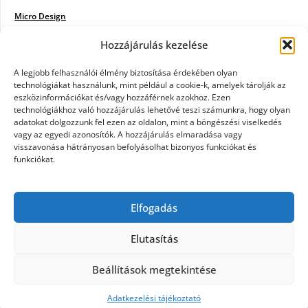
Micro Design
Hozzájárulás kezelése
18BKIK
Poiwiki
A legjobb felhasználói élmény biztosítása érdekében olyan
technológiákat használunk, mint például a cookie-k, amelyek tárolják az
eszközinformációkat és/vagy hozzáférnek azokhoz. Ezen
Öntözőrendszer
technológiákhoz való hozzájárulás lehetővé teszi számunkra, hogy olyan
adatokat dolgozzunk fel ezen az oldalon, mint a böngészési viselkedés
Jazz Steps
vagy az egyedi azonosítók. A hozzájárulás elmaradása vagy
visszavonása hátrányosan befolyásolhat bizonyos funkciókat és
Unicorn Multipro
funkciókat.
Real Works
Elfogadás
Tárkonyfa
Elutasítás
Beállítások megtekintése
©2026 Kerülj a térképre
| Design:
Newspaperly
WordPress Theme
Adatkezelési tájékoztató