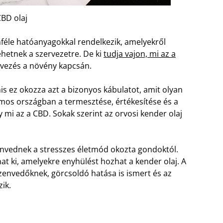
BD olaj
féle hatóanyagokkal rendelkezik, amelyekről
ehetnek a szervezetre. De ki
tudja vajon, mi az a
evezés a növény kapcsán.
nis ez okozza azt a bizonyos kábulatot, amit olyan
ámos országban a termesztése, értékesítése és a
 mi az a CBD. Sokak szerint az orvosi kender olaj
zenvednek a stresszes életmód okozta gondoktól.
at ki, amelyekre enyhülést hozhat a kender olaj. A
szenvedőknek, görcsoldó hatása is ismert és az
ik.