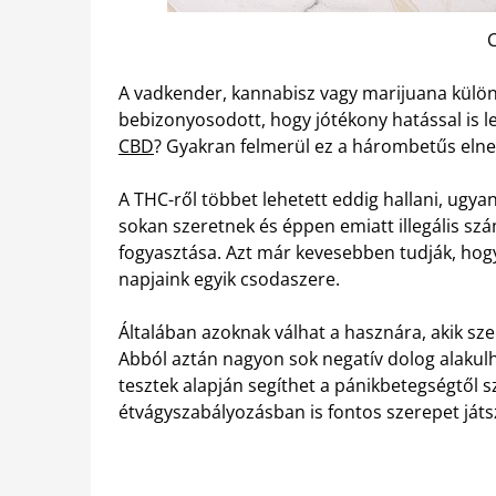
C
A vadkender, kannabisz vagy marijuana külön
bebizonyosodott, hogy jótékony hatással is l
CBD
? Gyakran felmerül ez a hárombetűs eln
A THC-ről többet lehetett eddig hallani, ugya
sokan szeretnek és éppen emiatt illegális sz
fogyasztása. Azt már kevesebben tudják, hogy
napjaink egyik csodaszere.
Általában azoknak válhat a hasznára, akik s
Abból aztán nagyon sok negatív dolog alakulh
tesztek alapján segíthet a pánikbetegségtől 
étvágyszabályozásban is fontos szerepet játsz