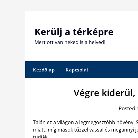
Skip
to
content
Kerülj a térképre
Mert ott van neked is a helyed!
Kezdőlap
Kapcsolat
Végre kiderül,
Posted 
Talán ez a világon a legmegosztóbb növény. S
miatt, míg mások tűzzel vassal és megannyi jo
tudják.