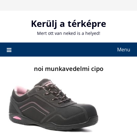
Skip
to
content
Kerülj a térképre
Mert ott van neked is a helyed!
Menu
noi munkavedelmi cipo