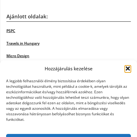
Ajánlott oldalak:
PSPC
Travels in Hungary
Micro Design
Hozzájárulás kezelése
18BKIK
Poiwiki
A legjobb felhasználói élmény biztosítása érdekében olyan
technológiákat használunk, mint például a cookie-k, amelyek tárolják az
eszközinformációkat és/vagy hozzáférnek azokhoz. Ezen
Öntözőrendszer
technológiákhoz való hozzájárulás lehetővé teszi számunkra, hogy olyan
adatokat dolgozzunk fel ezen az oldalon, mint a böngészési viselkedés
Jazz Steps
vagy az egyedi azonosítók. A hozzájárulás elmaradása vagy
visszavonása hátrányosan befolyásolhat bizonyos funkciókat és
Unicorn Multipro
funkciókat.
Real Works