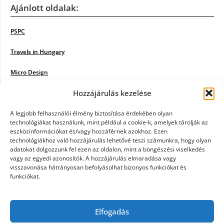
Ajánlott oldalak:
PSPC
Travels in Hungary
Micro Design
Hozzájárulás kezelése
18BKIK
Poiwiki
A legjobb felhasználói élmény biztosítása érdekében olyan
technológiákat használunk, mint például a cookie-k, amelyek tárolják az
eszközinformációkat és/vagy hozzáférnek azokhoz. Ezen
Öntözőrendszer
technológiákhoz való hozzájárulás lehetővé teszi számunkra, hogy olyan
adatokat dolgozzunk fel ezen az oldalon, mint a böngészési viselkedés
Jazz Steps
vagy az egyedi azonosítók. A hozzájárulás elmaradása vagy
visszavonása hátrányosan befolyásolhat bizonyos funkciókat és
Unicorn Multipro
funkciókat.
Real Works
Elfogadás
Tárkonyfa