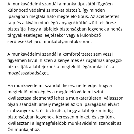
A munkavédelmi szandál a munka típusától függően
különböző védelmi szinteket biztosít, így minden
iparágban megtalálható megfelelő típus. Az acélbetétes
talp és a kiváló minőségű anyagokból készült felsőrész
biztosítja, hogy a lábfejek biztonságban legyenek a nehéz
tárgyak esetleges leejtésekor vagy a különböző
sérülésekkel járó munkafolyamatok során.
A munkavédelmi szandál a komfortérzetet sem veszi
figyelmen kívül, hiszen a kényelmes és rugalmas anyagok
biztosítják a lábfejeknek a megfelelő légáramlást és a
mozgásszabadságot.
Ha munkavédelmi szandált keres, ne feledje, hogy a
megfelelő minőség és a megfelelő védelmi szint
kiválasztása életmentő lehet a munkaterületen. Válasszon
olyan szandált, amely megfelel az Ön iparágában elvárt
szabványoknak, és biztosítsa, hogy a lábfejek mindig
biztonságban legyenek. Keressen minket, és segítünk
kiválasztani a legmegfelelőbb munkavédelmi szandált az
Ön munkájához.