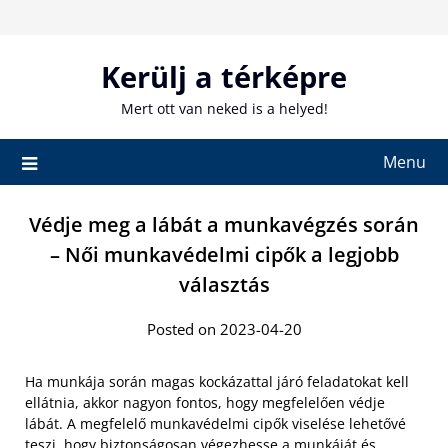
Skip
to
content
Kerülj a térképre
Mert ott van neked is a helyed!
Menu
Védje meg a lábát a munkavégzés során
– Női munkavédelmi cipők a legjobb
választás
Posted on 2023-04-20
Ha munkája során magas kockázattal járó feladatokat kell
ellátnia, akkor nagyon fontos, hogy megfelelően védje
lábát. A megfelelő munkavédelmi cipők viselése lehetővé
teszi, hogy biztonságosan végezhesse a munkáját és