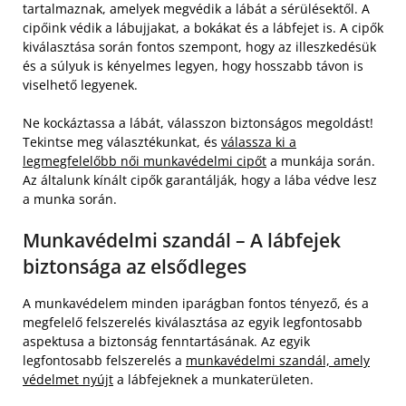
tartalmaznak, amelyek megvédik a lábát a sérülésektől. A
cipőink védik a lábujjakat, a bokákat és a lábfejet is. A cipők
kiválasztása során fontos szempont, hogy az illeszkedésük
és a súlyuk is kényelmes legyen, hogy hosszabb távon is
viselhető legyenek.
Ne kockáztassa a lábát, válasszon biztonságos megoldást!
Tekintse meg választékunkat, és
válassza ki a
legmegfelelőbb női munkavédelmi cipőt
a munkája során.
Az általunk kínált cipők garantálják, hogy a lába védve lesz
a munka során.
Munkavédelmi szandál – A lábfejek
biztonsága az elsődleges
A munkavédelem minden iparágban fontos tényező, és a
megfelelő felszerelés kiválasztása az egyik legfontosabb
aspektusa a biztonság fenntartásának. Az egyik
legfontosabb felszerelés a
munkavédelmi szandál, amely
védelmet nyújt
a lábfejeknek a munkaterületen.