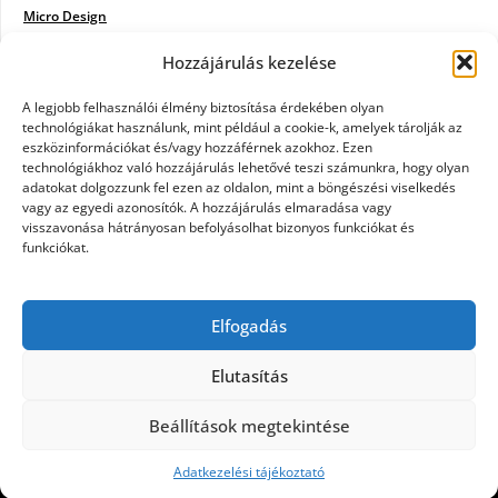
Micro Design
Hozzájárulás kezelése
18BKIK
Poiwiki
A legjobb felhasználói élmény biztosítása érdekében olyan
technológiákat használunk, mint például a cookie-k, amelyek tárolják az
eszközinformációkat és/vagy hozzáférnek azokhoz. Ezen
Öntözőrendszer
technológiákhoz való hozzájárulás lehetővé teszi számunkra, hogy olyan
adatokat dolgozzunk fel ezen az oldalon, mint a böngészési viselkedés
Jazz Steps
vagy az egyedi azonosítók. A hozzájárulás elmaradása vagy
visszavonása hátrányosan befolyásolhat bizonyos funkciókat és
Unicorn Multipro
funkciókat.
Real Works
Elfogadás
Tárkonyfa
Elutasítás
Beállítások megtekintése
©2026 Kerülj a térképre
| Design:
Newspaperly
WordPress Theme
Adatkezelési tájékoztató