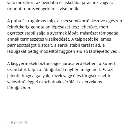
való mókához, az óvodába és iskolába járáshoz vagy az
ünnepi rendezvényeken is viselhetik.
A puha és rugalmas talp, a csecsemőkortól kezdve egészen
felnőttkorig gondtalan lépéseket tesz lehetővé, mert
egyrészt stabilizálja a gyermek lábát, másrészt támogatja
annak természetes viselkedését. A talpbetét kellemes
párnázottságot biztosít, a sarok stabil tartást ad, a
lábujjakat pedig modelltől függően elülső lábfejvédő védi.
A kisgyermekek biztonságos járása érdekében, a Superfit
szandálok talpa a lábujjaknál enyhén megemelt. Ez azt
jelenti, hogy a gallyak, kövek vagy éles tárgyak kisebb
valószínűséggel okozhatnak sérülést az érzékeny
lábujjakban.
KERESÉS: