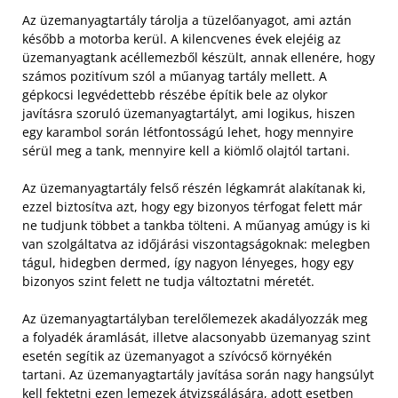
Az üzemanyagtartály tárolja a tüzelőanyagot, ami aztán
később a motorba kerül. A kilencvenes évek elejéig az
üzemanyagtank acéllemezből készült, annak ellenére, hogy
számos pozitívum szól a műanyag tartály mellett. A
gépkocsi legvédettebb részébe építik bele az olykor
javításra szoruló üzemanyagtartályt, ami logikus, hiszen
egy karambol során létfontosságú lehet, hogy mennyire
sérül meg a tank, mennyire kell a kiömlő olajtól tartani.
Az üzemanyagtartály felső részén légkamrát alakítanak ki,
ezzel biztosítva azt, hogy egy bizonyos térfogat felett már
ne tudjunk többet a tankba tölteni. A műanyag amúgy is ki
van szolgáltatva az időjárási viszontagságoknak: melegben
tágul, hidegben dermed, így nagyon lényeges, hogy egy
bizonyos szint felett ne tudja változtatni méretét.
Az üzemanyagtartályban terelőlemezek akadályozzák meg
a folyadék áramlását, illetve alacsonyabb üzemanyag szint
esetén segítik az üzemanyagot a szívócső környékén
tartani. Az üzemanyagtartály javítása során nagy hangsúlyt
kell fektetni ezen lemezek átvizsgálására, adott esetben