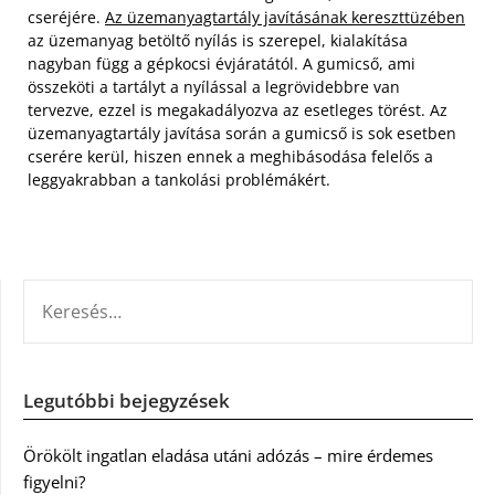
cseréjére.
Az üzemanyagtartály javításának kereszttüzében
az üzemanyag betöltő nyílás is szerepel, kialakítása
nagyban függ a gépkocsi évjáratától. A gumicső, ami
összeköti a tartályt a nyílással a legrövidebbre van
tervezve, ezzel is megakadályozva az esetleges törést. Az
üzemanyagtartály javítása során a gumicső is sok esetben
cserére kerül, hiszen ennek a meghibásodása felelős a
leggyakrabban a tankolási problémákért.
KERESÉS:
Legutóbbi bejegyzések
Örökölt ingatlan eladása utáni adózás – mire érdemes
figyelni?