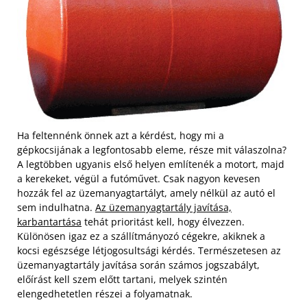
Ha feltennénk önnek azt a kérdést, hogy mi a
gépkocsijának a legfontosabb eleme, része mit válaszolna?
A legtöbben ugyanis első helyen említenék a motort, majd
a kerekeket, végül a futóművet. Csak nagyon kevesen
hozzák fel az üzemanyagtartályt, amely nélkül az autó el
sem indulhatna.
Az üzemanyagtartály javítása,
karbantartása
tehát prioritást kell, hogy élvezzen.
Különösen igaz ez a szállítmányozó cégekre, akiknek a
kocsi egészsége létjogosultsági kérdés. Természetesen az
üzemanyagtartály javítása során számos jogszabályt,
előírást kell szem előtt tartani, melyek szintén
elengedhetetlen részei a folyamatnak.