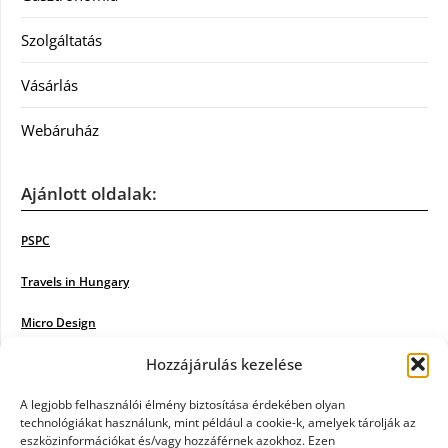
Szolgáltatás
Vásárlás
Webáruház
Ajánlott oldalak:
PSPC
Travels in Hungary
Micro Design
Hozzájárulás kezelése
18BKIK
Poiwiki
A legjobb felhasználói élmény biztosítása érdekében olyan
technológiákat használunk, mint például a cookie-k, amelyek tárolják az
eszközinformációkat és/vagy hozzáférnek azokhoz. Ezen
Öntözőrendszer