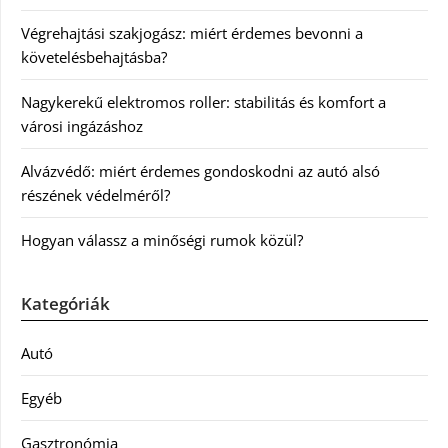
Végrehajtási szakjogász: miért érdemes bevonni a
követelésbehajtásba?
Nagykerekű elektromos roller: stabilitás és komfort a
városi ingázáshoz
Alvázvédő: miért érdemes gondoskodni az autó alsó
részének védelméről?
Hogyan válassz a minőségi rumok közül?
Kategóriák
Autó
Egyéb
Gasztronómia