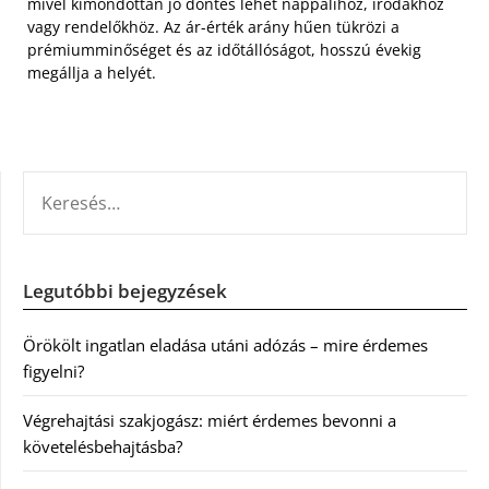
mivel kimondottan jó döntés lehet nappalihoz, irodákhoz
vagy rendelőkhöz. Az ár-érték arány hűen tükrözi a
prémiumminőséget és az időtállóságot, hosszú évekig
megállja a helyét.
KERESÉS:
Legutóbbi bejegyzések
Örökölt ingatlan eladása utáni adózás – mire érdemes
figyelni?
Végrehajtási szakjogász: miért érdemes bevonni a
követelésbehajtásba?