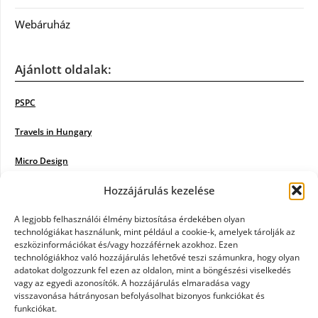
Webáruház
Ajánlott oldalak:
PSPC
Travels in Hungary
Micro Design
Hozzájárulás kezelése
18BKIK
Poiwiki
A legjobb felhasználói élmény biztosítása érdekében olyan
technológiákat használunk, mint például a cookie-k, amelyek tárolják az
eszközinformációkat és/vagy hozzáférnek azokhoz. Ezen
Öntözőrendszer
technológiákhoz való hozzájárulás lehetővé teszi számunkra, hogy olyan
adatokat dolgozzunk fel ezen az oldalon, mint a böngészési viselkedés
Jazz Steps
vagy az egyedi azonosítók. A hozzájárulás elmaradása vagy
visszavonása hátrányosan befolyásolhat bizonyos funkciókat és
Unicorn Multipro
funkciókat.