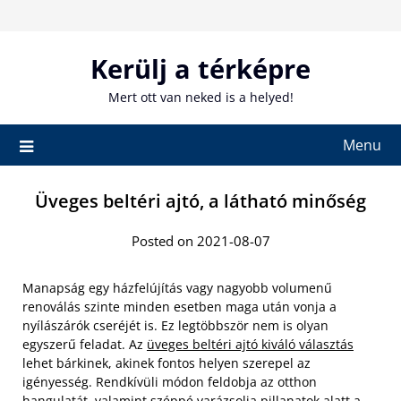
Skip
to
content
Kerülj a térképre
Mert ott van neked is a helyed!
Menu
Üveges beltéri ajtó, a látható minőség
Posted on 2021-08-07
Manapság egy házfelújítás vagy nagyobb volumenű
renoválás szinte minden esetben maga után vonja a
nyílászárók cseréjét is. Ez legtöbbször nem is olyan
egyszerű feladat. Az
üveges beltéri ajtó kiváló választás
lehet bárkinek, akinek fontos helyen szerepel az
igényesség. Rendkívüli módon feldobja az otthon
hangulatát, valamint széppé varázsolja pillanatok alatt a