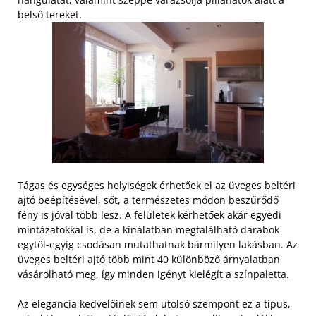
belső tereket.
Tágas és egységes helyiségek érhetőek el az üveges beltéri
ajtó beépítésével, sőt, a természetes módon beszűrődő
fény is jóval több lesz. A felületek kérhetőek akár egyedi
mintázatokkal is, de a kínálatban megtalálható darabok
egytől-egyig csodásan mutathatnak bármilyen lakásban. Az
üveges beltéri ajtó több mint 40 különböző árnyalatban
vásárolható meg, így minden igényt kielégít a színpaletta.
Az elegancia kedvelőinek sem utolsó szempont ez a típus,