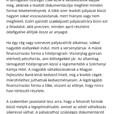
meg, akiknek a leadott dokumentációja megfelel minden
formai követelménynek. A több ezer leadott pályázat közül
nagyon sokat visszautasítanak, mert hiányos vagy nem
megfelelő. Ezért ajánlott szakképzett pályázatíróra bízni ezt
a feladatot, akik precízen, minden apró részletre
odafigyelve állítják össze az anyagot.
Ha egy cég vagy szervezet pályázatírót alkalmaz, sokkal
nagyobb esélyekkel indul, mint a versenytársai. A másik
finanszírozási forma a hitelprogram. Viszonylag gyorsan
elérhető pénzforrás, ami költségekkel jár. Az államilag
támogatott hitelprogram közül a legismertebb a Széchenyi
Kártya Hitel. A nagyobb vállalkozásoknak a Magyar
Fejlesztési Bank kínál kedvező hitelt, míg a kisebb cégek
mikrohitelhez juthatnak kedvezményesen. A legdrágább
finanszírozási forma a tőke, viszont az előnye, hogy nincs
havi törlesztő részlete.
A szakember javaslatot tesz arra, hogy a felsorolt formák
közül melyik a legoptimálisabb, amivel az adott vállalkozás
sikeressé válhat. A pályázathoz szükséges dokumentációt