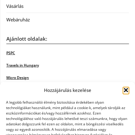
Vásárlás
Webáruház
Ajánlott oldalak:
PSPC
Travels in Hungary
Micro Design
Hozzájárulás kezelése
18BKIK
Poiwiki
A legjobb felhasználói élmény biztosítása érdekében olyan
technológiákat használunk, mint például a cookie-k, amelyek tárolják az
eszközinformációkat és/vagy hozzáférnek azokhoz. Ezen
Öntözőrendszer
technológiákhoz való hozzájárulás lehetővé teszi számunkra, hogy olyan
adatokat dolgozzunk fel ezen az oldalon, mint a böngészési viselkedés
Jazz Steps
vagy az egyedi azonosítók. A hozzájárulás elmaradása vagy
visszavonása hátrányosan befolyásolhat bizonyos funkciókat és