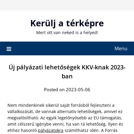
Skip
to
content
Kerülj a térképre
Mert ott van neked is a helyed!
Menu
Új pályázati lehetőségek KKV-knak 2023-
ban
Posted on 2023-05-06
Nem mindenkinek sikerül saját forrásból fejleszteni a
vállalkozását, de vannak alternatív lehetőségek, amivel ez
megvalósítható. Az egyik legelőnyösebb az EU támogatás,
amit célszerű igénybe venni, ha van rá lehetőség. Ilyen és
ehhez hasonló
pályázatokra
számíthatsz idén. A Forrás