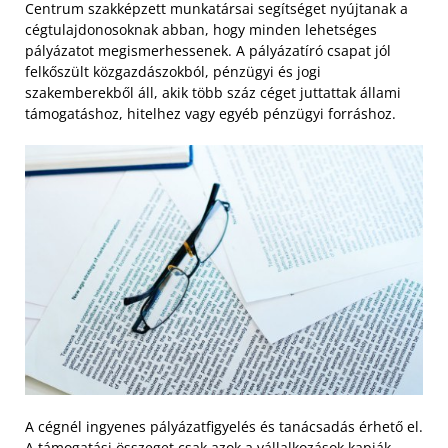
Centrum szakképzett munkatársai segítséget nyújtanak a
cégtulajdonosoknak abban, hogy minden lehetséges
pályázatot megismerhessenek. A pályázatíró csapat jól
felkőszült közgazdászokból, pénzügyi és jogi
szakemberekből áll, akik több száz céget juttattak állami
támogatáshoz, hitelhez vagy egyéb pénzügyi forráshoz.
A cégnél ingyenes pályázatfigyelés és tanácsadás érhető el.
A támogatási összeget csak azok a vállalkozások kapják