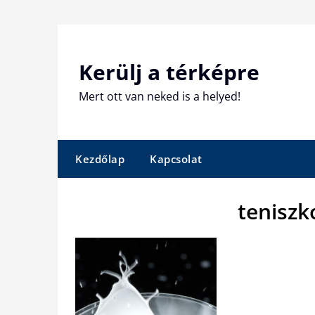
Skip
to
content
Kerülj a térképre
Mert ott van neked is a helyed!
Kezdőlap
Kapcsolat
tenisz