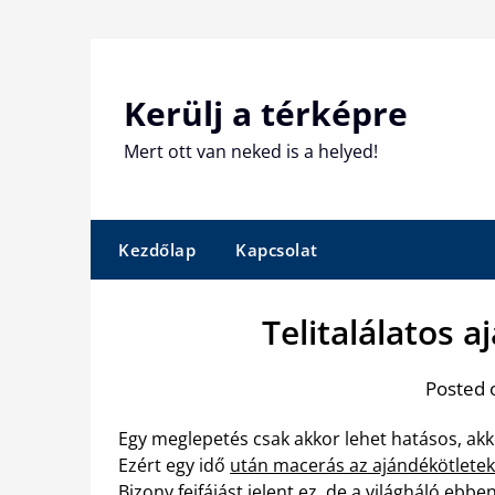
Skip
to
content
Kerülj a térképre
Mert ott van neked is a helyed!
Kezdőlap
Kapcsolat
Telitalálatos 
Posted 
Egy meglepetés csak akkor lehet hatásos, akko
Ezért egy idő
után macerás az ajándékötletek
Bizony fejfájást jelent ez, de a világháló ebbe