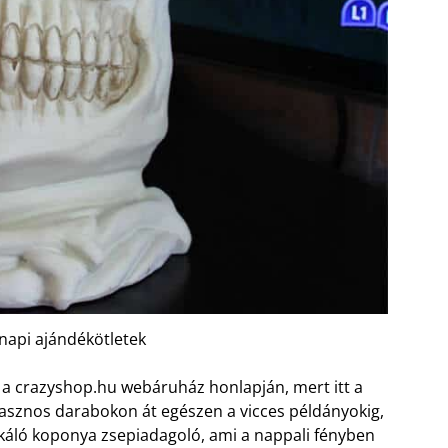
api ajándékötletek
l a crazyshop.hu webáruház honlapján, mert itt a
hasznos darabokon át egészen a vicces példányokig,
káló koponya zsepiadagoló, ami a nappali fényben