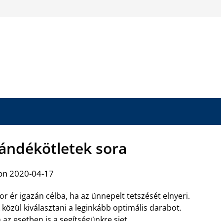
ajándékötletek sora
on 2020-04-17
r ér igazán célba, ha az ünnepelt tetszését elnyeri.
közül kiválasztani a leginkább optimális darabot.
n az esetben is a segítségünkre siet.