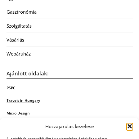
Gasztronómia
Szolgáltatás
Vásárlás
Webáruház
Ajánlott oldalak:
PSPC
Travels in Hungary
Micro Design
18BKIK
Hozzájárulás kezelése
Poiwiki
A legjobb felhasználói élmény biztosítása érdekében olyan