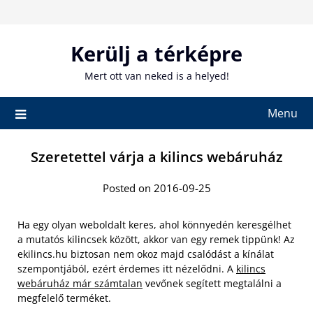
Skip
to
content
Kerülj a térképre
Mert ott van neked is a helyed!
Menu
Szeretettel várja a kilincs webáruház
Posted on 2016-09-25
Ha egy olyan weboldalt keres, ahol könnyedén keresgélhet
a mutatós kilincsek között, akkor van egy remek tippünk! Az
ekilincs.hu biztosan nem okoz majd csalódást a kínálat
szempontjából, ezért érdemes itt nézelődni. A
kilincs
webáruház már számtalan
vevőnek segített megtalálni a
megfelelő terméket.