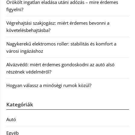
Örökölt ingatlan eladása utáni adózás – mire érdemes
figyelni?
Végrehajtási szakjogász: miért érdemes bevonni a
követelésbehajtásba?
Nagykerekű elektromos roller: stabilitás és komfort a
városi ingázáshoz
Alvázvédő: miért érdemes gondoskodni az autó alsó
részének védelméről?
Hogyan válassz a minőségi rumok közül?
Kategóriák
Autó
Egyéb