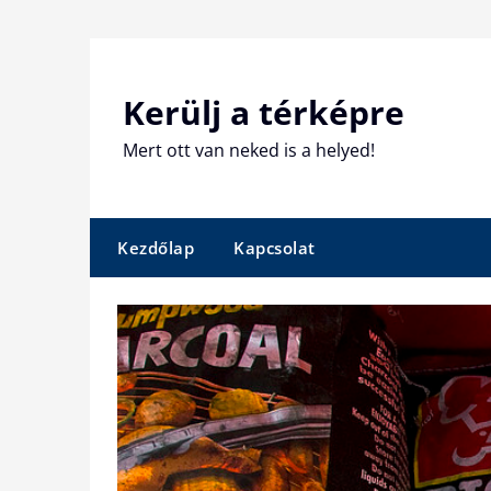
Skip
to
content
Kerülj a térképre
Mert ott van neked is a helyed!
Kezdőlap
Kapcsolat