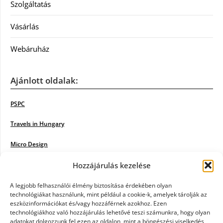
Szolgáltatás
Vásárlás
Webáruház
Ajánlott oldalak:
PSPC
Travels in Hungary
Micro Design
18BKIK
Hozzájárulás kezelése
Poiwiki
A legjobb felhasználói élmény biztosítása érdekében olyan
technológiákat használunk, mint például a cookie-k, amelyek tárolják az
eszközinformációkat és/vagy hozzáférnek azokhoz. Ezen
Öntözőrendszer
technológiákhoz való hozzájárulás lehetővé teszi számunkra, hogy olyan
adatokat dolgozzunk fel ezen az oldalon, mint a böngészési viselkedés