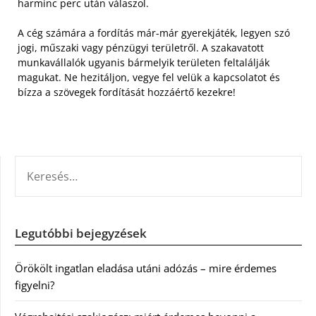
harminc perc után válaszol.
A cég számára a fordítás már-már gyerekjáték, legyen szó
jogi, műszaki vagy pénzügyi területről. A szakavatott
munkavállalók ugyanis bármelyik területen feltalálják
magukat. Ne hezitáljon, vegye fel velük a kapcsolatot és
bízza a szövegek fordítását hozzáértő kezekre!
KERESÉS:
Legutóbbi bejegyzések
Örökölt ingatlan eladása utáni adózás – mire érdemes
figyelni?