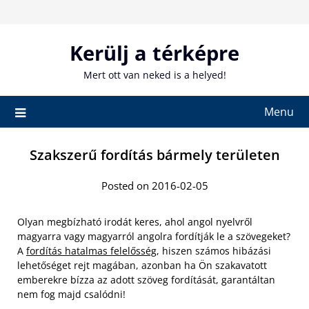
Skip
to
content
Kerülj a térképre
Mert ott van neked is a helyed!
Menu
Szakszerű fordítás bármely területen
Posted on 2016-02-05
Olyan megbízható irodát keres, ahol angol nyelvről
magyarra vagy magyarról angolra fordítják le a szövegeket?
A
fordítás hatalmas felelősség
, hiszen számos hibázási
lehetőséget rejt magában, azonban ha Ön szakavatott
emberekre bízza az adott szöveg fordítását, garantáltan
nem fog majd csalódni!