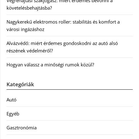
Végrehajtási szakjogász: miért érdemes bevonni a
követelésbehajtásba?
Nagykerekű elektromos roller: stabilitás és komfort a
városi ingázáshoz
Alvázvédő: miért érdemes gondoskodni az autó alsó
részének védelméről?
Hogyan válassz a minőségi rumok közül?
Kategóriák
Autó
Egyéb
Gasztronómia