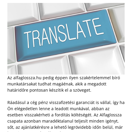
Az alfaglossza.hu pedig éppen ilyen szakértelemmel bíró
munkatársakat tudhat magáénak, akik a megadott
határidőre pontosan készítik el a szöveget.
Ráadásul a cég pénz visszafizetési garanciát is vállal, így ha
Ön elégedetlen lenne a leadott munkával, abban az
esetben visszakérheti a fordítás költéségét. Az Alfaglossza
csapata azonban maradéktalanul teljesít minden igényt,
sőt, az ajánlatkérésre a lehető legrövidebb időn belül, már