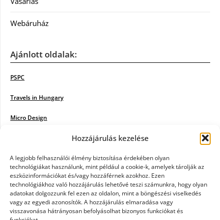
Vásárlás
Webáruház
Ajánlott oldalak:
PSPC
Travels in Hungary
Micro Design
Hozzájárulás kezelése
18BKIK
Poiwiki
A legjobb felhasználói élmény biztosítása érdekében olyan
technológiákat használunk, mint például a cookie-k, amelyek tárolják az
eszközinformációkat és/vagy hozzáférnek azokhoz. Ezen
Öntözőrendszer
technológiákhoz való hozzájárulás lehetővé teszi számunkra, hogy olyan
adatokat dolgozzunk fel ezen az oldalon, mint a böngészési viselkedés
Jazz Steps
vagy az egyedi azonosítók. A hozzájárulás elmaradása vagy
visszavonása hátrányosan befolyásolhat bizonyos funkciókat és
Unicorn Multipro
funkciókat.