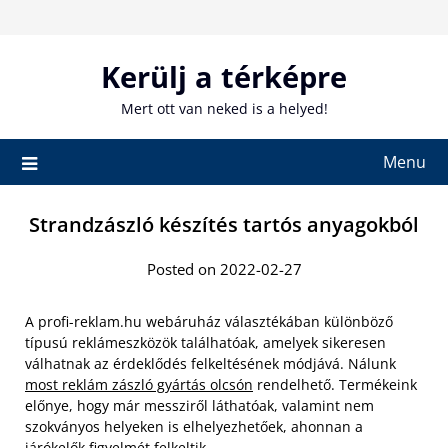
Skip
to
content
Kerülj a térképre
Mert ott van neked is a helyed!
Menu
Strandzászló készítés tartós anyagokból
Posted on 2022-02-27
A profi-reklam.hu webáruház választékában különböző
típusú reklámeszközök találhatóak, amelyek sikeresen
válhatnak az érdeklődés felkeltésének módjává. Nálunk
most reklám zászló gyártás olcsón
rendelhető. Termékeink
előnye, hogy már messziről láthatóak, valamint nem
szokványos helyeken is elhelyezhetőek, ahonnan a
járókelők figyelmét felkeltik.