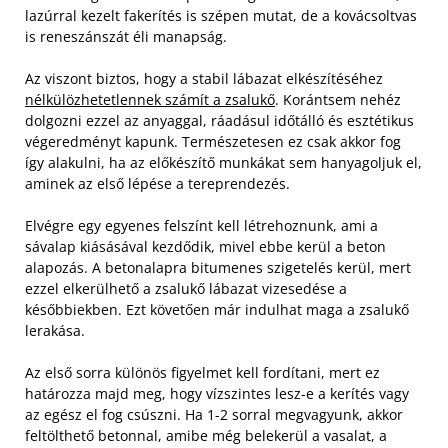
lazúrral kezelt fakerítés is szépen mutat, de a kovácsoltvas
is reneszánszát éli manapság.
Az viszont biztos, hogy a stabil lábazat elkészítéséhez
nélkülözhetetlennek számít a zsalukő
. Korántsem nehéz
dolgozni ezzel az anyaggal, ráadásul időtálló és esztétikus
végeredményt kapunk. Természetesen ez csak akkor fog
így alakulni, ha az előkészítő munkákat sem hanyagoljuk el,
aminek az első lépése a tereprendezés.
Elvégre egy egyenes felszínt kell létrehoznunk, ami a
sávalap kiásásával kezdődik, mivel ebbe kerül a beton
alapozás. A betonalapra bitumenes szigetelés kerül, mert
ezzel elkerülhető a zsalukő lábazat vizesedése a
későbbiekben. Ezt követően már indulhat maga a zsalukő
lerakása.
Az első sorra különös figyelmet kell fordítani, mert ez
határozza majd meg, hogy vízszintes lesz-e a kerítés vagy
az egész el fog csúszni. Ha 1-2 sorral megvagyunk, akkor
feltölthető betonnal, amibe még belekerül a vasalat, a