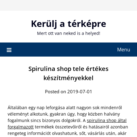
Skip
to
content
Kerülj a térképre
Mert ott van neked is a helyed!
Menu
Spirulina shop tele értékes
készítményekkel
Posted on 2019-07-01
Általában egy nap leforgása alatt nagyon sok mindenről
véleményt alkotunk, gyakran úgy, hogy közben halvány
fogalmunk sincs bizonyos dolgokról. A
spirulina shop által
forgalmazott
termékek összetevőiről és hatásairól azonban
rengeteg információt olvashatunk, sőt, vásárlás után, akár