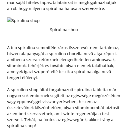
már saját hiteles tapasztalatainkat is megfogalmazhatjuk
arról, hogy milyen a spirulina hatása a szervezetre.
Spirulina shop
A bio spirulina semmiféle káros összetevőt nem tartalmaz,
hiszen alapanyagát a spirulina chorella nevű alga képezi,
amiben a szervezetünknek elengedhetetlen aminosavak,
vitaminok, fehérjék és további olyan elemek találhatóak,
amelyek igazi szuperétellé teszik a spirulina alga nevű
tengeri élőlényt.
A spirulina shop által forgalmazott spirulina tabletta már
nagyon sok embernek segített az egészsége megőrzésében
vagy éppenséggel visszanyerésében, hiszen az
összetevőinek köszönhetően, olyan vitaminbombát biztosít
az emberi szervezetnek, ami szinte regenerálja a test
szerveit. Tehát, ha fontos az egészségünk, akkor irány a
spirulina shop!