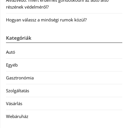
Alvázvédő: miért érdemes gondoskodni az autó alsó
részének védelméről?
Hogyan válassz a minőségi rumok közül?
Kategóriák
Autó
Egyéb
Gasztronómia
Szolgáltatás
Vásárlás
Webáruház