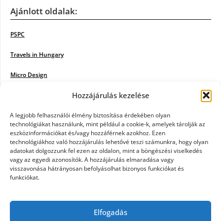
Ajánlott oldalak:
PSPC
Travels in Hungary
Micro Design
Hozzájárulás kezelése
18BKIK
Poiwiki
A legjobb felhasználói élmény biztosítása érdekében olyan
technológiákat használunk, mint például a cookie-k, amelyek tárolják az
eszközinformációkat és/vagy hozzáférnek azokhoz. Ezen
Öntözőrendszer
technológiákhoz való hozzájárulás lehetővé teszi számunkra, hogy olyan
adatokat dolgozzunk fel ezen az oldalon, mint a böngészési viselkedés
Jazz Steps
vagy az egyedi azonosítók. A hozzájárulás elmaradása vagy
visszavonása hátrányosan befolyásolhat bizonyos funkciókat és
Unicorn Multipro
funkciókat.
Real Works
Elfogadás
Tárkonyfa