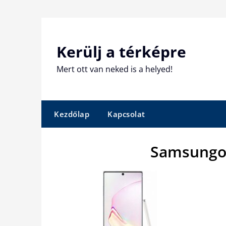
Skip
to
content
Kerülj a térképre
Mert ott van neked is a helyed!
Kezdőlap
Kapcsolat
Samsungok