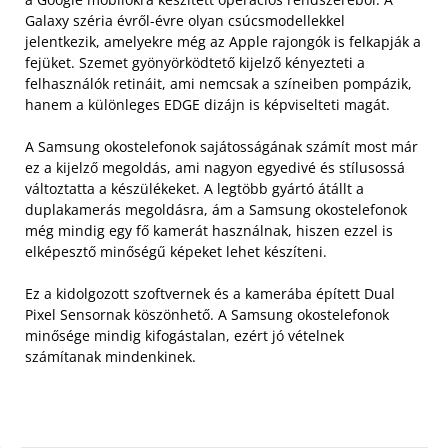
Galaxy széria évről-évre olyan csúcsmodellekkel
jelentkezik, amelyekre még az Apple rajongók is felkapják a
fejüket. Szemet gyönyörködtető kijelző kényezteti a
felhasználók retináit, ami nemcsak a színeiben pompázik,
hanem a különleges EDGE dizájn is képviselteti magát.
A Samsung okostelefonok sajátosságának számít most már
ez a kijelző megoldás, ami nagyon egyedivé és stílusossá
változtatta a készülékeket. A legtöbb gyártó átállt a
duplakamerás megoldásra, ám a Samsung okostelefonok
még mindig egy fő kamerát használnak, hiszen ezzel is
elképesztő minőségű képeket lehet készíteni.
Ez a kidolgozott szoftvernek és a kamerába épített Dual
Pixel Sensornak köszönhető. A Samsung okostelefonok
minősége mindig kifogástalan, ezért jó vételnek
számítanak mindenkinek.