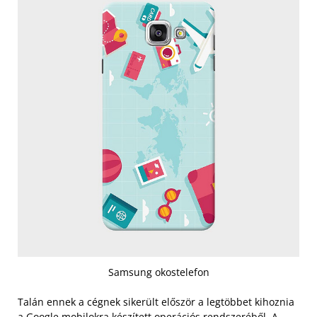
Samsung okostelefon
Talán ennek a cégnek sikerült először a legtöbbet kihoznia
a Google mobilokra készített operációs rendszeréből. A