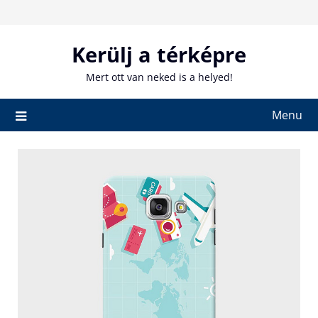
Skip
to
content
Kerülj a térképre
Mert ott van neked is a helyed!
Menu