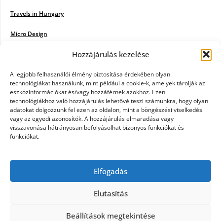
Travels in Hungary
Micro Design
Hozzájárulás kezelése
18BKIK
Poiwiki
A legjobb felhasználói élmény biztosítása érdekében olyan
technológiákat használunk, mint például a cookie-k, amelyek tárolják az
eszközinformációkat és/vagy hozzáférnek azokhoz. Ezen
Öntözőrendszer
technológiákhoz való hozzájárulás lehetővé teszi számunkra, hogy olyan
adatokat dolgozzunk fel ezen az oldalon, mint a böngészési viselkedés
Jazz Steps
vagy az egyedi azonosítók. A hozzájárulás elmaradása vagy
visszavonása hátrányosan befolyásolhat bizonyos funkciókat és
Unicorn Multipro
funkciókat.
Real Works
Elfogadás
Tárkonyfa
Elutasítás
Beállítások megtekintése