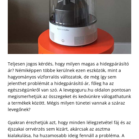
Teljesen jogos kérdés, hogy milyen magas a hidegpárásító
ár? Némiképpen többe kerülnek ezen eszközök, mint a
hagyományos vízforralós változatok, de még így sem
jelenthet problémát a hidegpárásító ár, főleg ha az
egészségünkről van szó. A levegoguru.hu oldalon pontosan
megismerhetjük az összegeket és kedvünkre válogathatunk
a termékek között. Mégis milyen tünetei vannak a száraz
levegőnek?
Gyakran érezhetjük azt, hogy minden lélegzetvétel fáj és az
éjszakai orrvérzés sem kizárt, akárcsak az asztma
kialakulása, ha huzamosabb ideig fennáll a probléma. A