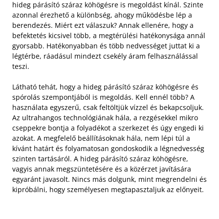
hideg párásító száraz köhögésre is megoldást kínál. Szinte
azonnal érezhető a különbség, ahogy működésbe lép a
berendezés. Miért ezt válaszuk? Annak ellenére, hogy a
befektetés kicsivel több, a megtérülési hatékonysága annál
gyorsabb. Hatékonyabban és több nedvességet juttat ki a
légtérbe, ráadásul mindezt csekély áram felhasználással
teszi.
Látható tehát, hogy a hideg párásító száraz köhögésre és
spórolás szempontjából is megoldás. Kell ennél több? A
használata egyszerű, csak feltöltjük vízzel és bekapcsoljuk.
Az ultrahangos technológiának hála, a rezgésekkel mikro
cseppekre bontja a folyadékot a szerkezet és úgy engedi ki
azokat. A megfelelő beállításoknak hála, nem lépi túl a
kívánt határt és folyamatosan gondoskodik a légnedvesség
szinten tartásáról. A hideg párásító száraz köhögésre,
vagyis annak megszüntetésére és a közérzet javítására
egyaránt javasolt. Nincs más dolgunk, mint megrendelni és
kipróbálni, hogy személyesen megtapasztaljuk az előnyeit.