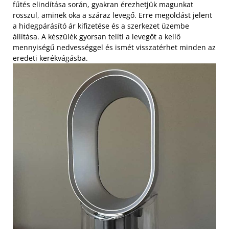
fűtés elindítása során, gyakran érezhetjük magunkat
rosszul, aminek oka a száraz levegő. Erre megoldást jelent
a hidegpárásító ár kifizetése és a szerkezet üzembe
állítása. A készülék gyorsan telíti a levegőt a kellő
mennyiségű nedvességgel és ismét visszatérhet minden az
eredeti kerékvágásba.