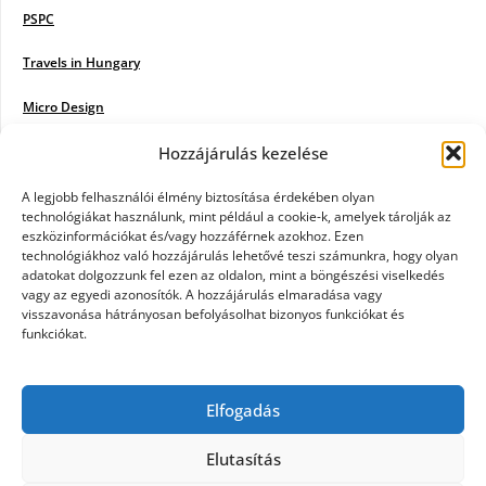
PSPC
Travels in Hungary
Micro Design
18BKIK
Hozzájárulás kezelése
Poiwiki
A legjobb felhasználói élmény biztosítása érdekében olyan
technológiákat használunk, mint például a cookie-k, amelyek tárolják az
eszközinformációkat és/vagy hozzáférnek azokhoz. Ezen
Öntözőrendszer
technológiákhoz való hozzájárulás lehetővé teszi számunkra, hogy olyan
adatokat dolgozzunk fel ezen az oldalon, mint a böngészési viselkedés
Jazz Steps
vagy az egyedi azonosítók. A hozzájárulás elmaradása vagy
visszavonása hátrányosan befolyásolhat bizonyos funkciókat és
Unicorn Multipro
funkciókat.
Real Works
Elfogadás
Tárkonyfa
Elutasítás