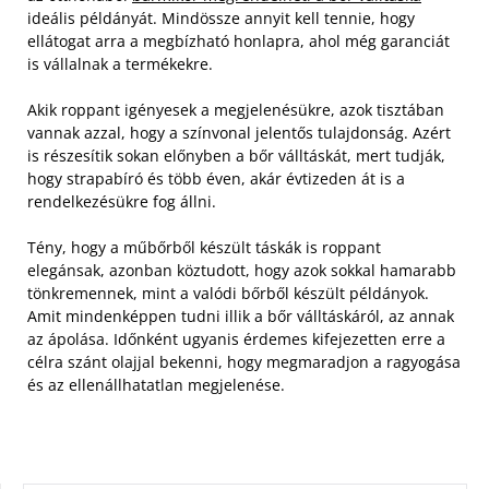
ideális példányát. Mindössze annyit kell tennie, hogy
ellátogat arra a megbízható honlapra, ahol még garanciát
is vállalnak a termékekre.
Akik roppant igényesek a megjelenésükre, azok tisztában
vannak azzal, hogy a színvonal jelentős tulajdonság. Azért
is részesítik sokan előnyben a bőr válltáskát, mert tudják,
hogy strapabíró és több éven, akár évtizeden át is a
rendelkezésükre fog állni.
Tény, hogy a műbőrből készült táskák is roppant
elegánsak, azonban köztudott, hogy azok sokkal hamarabb
tönkremennek, mint a valódi bőrből készült példányok.
Amit mindenképpen tudni illik a bőr válltáskáról, az annak
az ápolása. Időnként ugyanis érdemes kifejezetten erre a
célra szánt olajjal bekenni, hogy megmaradjon a ragyogása
és az ellenállhatatlan megjelenése.