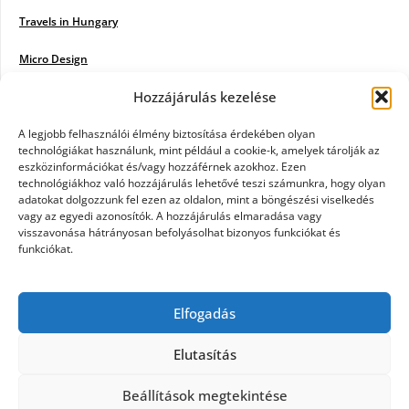
Travels in Hungary
Micro Design
Hozzájárulás kezelése
18BKIK
Poiwiki
A legjobb felhasználói élmény biztosítása érdekében olyan
technológiákat használunk, mint például a cookie-k, amelyek tárolják az
eszközinformációkat és/vagy hozzáférnek azokhoz. Ezen
Öntözőrendszer
technológiákhoz való hozzájárulás lehetővé teszi számunkra, hogy olyan
adatokat dolgozzunk fel ezen az oldalon, mint a böngészési viselkedés
Jazz Steps
vagy az egyedi azonosítók. A hozzájárulás elmaradása vagy
visszavonása hátrányosan befolyásolhat bizonyos funkciókat és
Unicorn Multipro
funkciókat.
Real Works
Elfogadás
Tárkonyfa
Elutasítás
Beállítások megtekintése