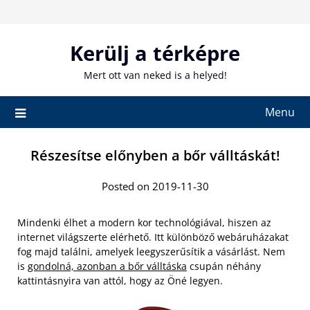
Skip
to
content
Kerülj a térképre
Mert ott van neked is a helyed!
Menu
Részesítse előnyben a bőr válltáskát!
Posted on 2019-11-30
Mindenki élhet a modern kor technológiával, hiszen az
internet világszerte elérhető. Itt különböző webáruházakat
fog majd találni, amelyek leegyszerűsítik a vásárlást. Nem
is
gondolná, azonban a bőr válltáska
csupán néhány
kattintásnyira van attól, hogy az Öné legyen.