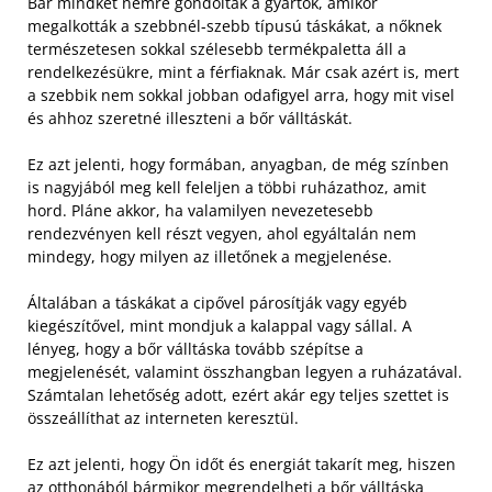
Bár mindkét nemre gondoltak a gyártók, amikor
megalkották a szebbnél-szebb típusú táskákat, a nőknek
természetesen sokkal szélesebb termékpaletta áll a
rendelkezésükre, mint a férfiaknak. Már csak azért is, mert
a szebbik nem sokkal jobban odafigyel arra, hogy mit visel
és ahhoz szeretné illeszteni a bőr válltáskát.
Ez azt jelenti, hogy formában, anyagban, de még színben
is nagyjából meg kell feleljen a többi ruházathoz, amit
hord. Pláne akkor, ha valamilyen nevezetesebb
rendezvényen kell részt vegyen, ahol egyáltalán nem
mindegy, hogy milyen az illetőnek a megjelenése.
Általában a táskákat a cipővel párosítják vagy egyéb
kiegészítővel, mint mondjuk a kalappal vagy sállal. A
lényeg, hogy a bőr válltáska tovább szépítse a
megjelenését, valamint összhangban legyen a ruházatával.
Számtalan lehetőség adott, ezért akár egy teljes szettet is
összeállíthat az interneten keresztül.
Ez azt jelenti, hogy Ön időt és energiát takarít meg, hiszen
az otthonából
bármikor megrendelheti a bőr válltáska