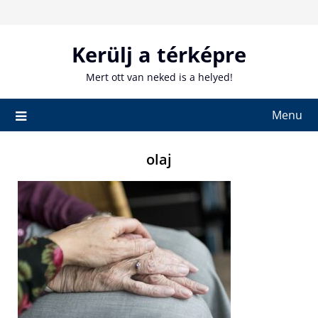
Skip
to
content
Kerülj a térképre
Mert ott van neked is a helyed!
Menu
olaj