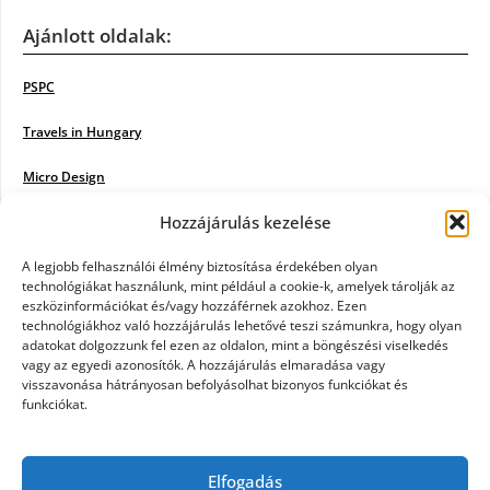
Ajánlott oldalak:
PSPC
Travels in Hungary
Micro Design
Hozzájárulás kezelése
18BKIK
Poiwiki
A legjobb felhasználói élmény biztosítása érdekében olyan
technológiákat használunk, mint például a cookie-k, amelyek tárolják az
eszközinformációkat és/vagy hozzáférnek azokhoz. Ezen
Öntözőrendszer
technológiákhoz való hozzájárulás lehetővé teszi számunkra, hogy olyan
adatokat dolgozzunk fel ezen az oldalon, mint a böngészési viselkedés
Jazz Steps
vagy az egyedi azonosítók. A hozzájárulás elmaradása vagy
visszavonása hátrányosan befolyásolhat bizonyos funkciókat és
Unicorn Multipro
funkciókat.
Real Works
Elfogadás
Tárkonyfa