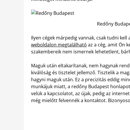
Redőny Budap
Ilyen cégek márpedig vannak, csak tudni kell a
weboldalon megtalálható
az a cég, amit Ön ke
szakembereik nem ismernek lehetetlent, bárh
Maguk után eltakarítanak, nem hagynak rend
kiválóság és tisztelet jellemző. Tisztelik a m
hagyni maguk után. Ez a precizitás eddig mi
munkájuk miatt, a redőny Budapest honlapot s
velük a kapcsolatot, az újak, pedig az intern
még mielőtt felvennék a kontaktot. Bizonyos