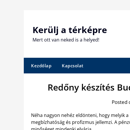
Skip
to
content
Kerülj a térképre
Mert ott van neked is a helyed!
Kezdőlap
Kapcsolat
Redőny készítés Bu
Posted 
Néha nagyon nehéz eldönteni, hogy melyik a 
megbízhatóság és profizmus jellemzi. A pénzü
minőséget mindenki elvárja.