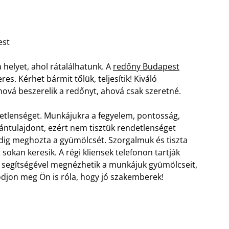
est
 helyet, ahol rátalálhatunk. A
redőny Budapest
res. Kérhet bármit tőlük, teljesítik! Kiváló
ová beszerelik a redőnyt, ahová csak szeretné.
etlenséget. Munkájukra a fegyelem, pontosság,
agántulajdont, ezért nem tisztük rendetlenséget
ndig meghozta a gyümölcsét. Szorgalmuk és tiszta
okan keresik. A régi kliensek telefonon tartják
et segítségével megnézhetik a munkájuk gyümölcseit,
odjon meg Ön is róla, hogy jó szakemberek!