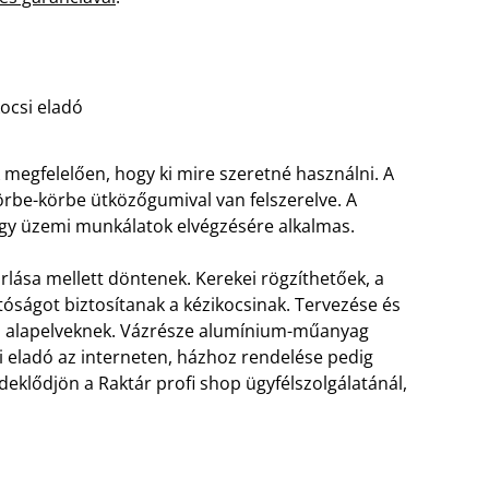
kocsi eladó
megfelelően, hogy ki mire szeretné használni. A
örbe-körbe ütközőgumival van felszerelve. A
agy üzemi munkálatok elvégzésére alkalmas.
rlása mellett döntenek. Kerekei rögzíthetőek, a
óságot biztosítanak a kézikocsinak. Tervezése és
gi alapelveknek. Vázrésze alumínium-műanyag
i eladó az interneten, házhoz rendelése pedig
deklődjön a Raktár profi shop ügyfélszolgálatánál,