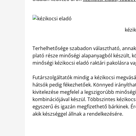
kézi
Terhelhetősége szabadon választható, annak 
plató része minőségi alapanyagból készült, k
minőségi kézikocsi eladó raktári pakolásra v
Futárszolgáltatók mindig a kézikocsi megvásá
hátsók pedig fékezhetőek. Könnyed irányíthat
kivitelezése megfelel a legszigorúbb minősé
kombinációjával készül. Többszintes kézikocs
egyszerű és igazán megfizethető bárkinek. Ér
akik készséggel állnak a rendelkezésére.