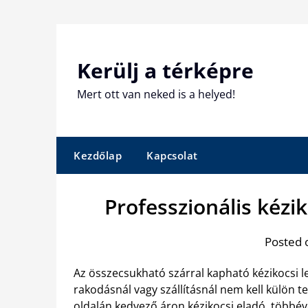
Skip
to
content
Kerülj a térképre
Mert ott van neked is a helyed!
Kezdőlap
Kapcsolat
Professzionális kézi
Posted 
Az összecsukható szárral kapható kézikocsi le
rakodásnál vagy szállításnál nem kell külön te
oldalán kedvező áron
kézikocsi eladó, többév