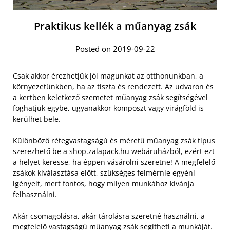
Praktikus kellék a műanyag zsák
Posted on 2019-09-22
Csak akkor érezhetjük jól magunkat az otthonunkban, a
környezetünkben, ha az tiszta és rendezett. Az udvaron és
a kertben
keletkező szemetet műanyag zsák
segítségével
foghatjuk egybe, ugyanakkor komposzt vagy virágföld is
kerülhet bele.
Különböző rétegvastagságú és méretű műanyag zsák típus
szerezhető be a shop.zalapack.hu webáruházból, ezért ezt
a helyet keresse, ha éppen vásárolni szeretne! A megfelelő
zsákok kiválasztása előtt, szükséges felmérnie egyéni
igényeit, mert fontos, hogy milyen munkához kívánja
felhasználni.
Akár csomagolásra, akár tárolásra szeretné használni, a
megfelelő vastagságú műanyag zsák segítheti a munkáját.