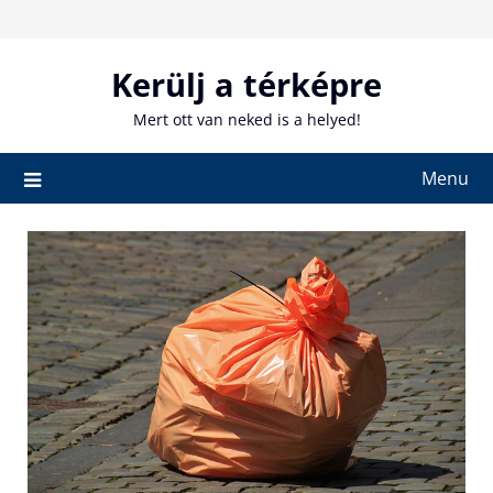
Skip
to
content
Kerülj a térképre
Mert ott van neked is a helyed!
Menu