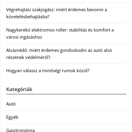
Végrehajtási szakjogász: miért érdemes bevonni a
követelésbehajtásba?
Nagykerekű elektromos roller: stabilitás és komfort a
városi ingázáshoz
Alvázvédő: miért érdemes gondoskodni az autó alsó
részének védelméről?
Hogyan válassz a minőségi rumok közül?
Kategóriák
Autó
Egyéb
Gasztronómia