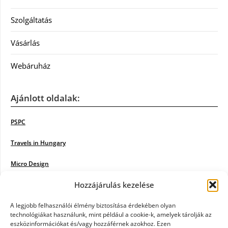
Szolgáltatás
Vásárlás
Webáruház
Ajánlott oldalak:
PSPC
Travels in Hungary
Micro Design
Hozzájárulás kezelése
18BKIK
Poiwiki
A legjobb felhasználói élmény biztosítása érdekében olyan
technológiákat használunk, mint például a cookie-k, amelyek tárolják az
eszközinformációkat és/vagy hozzáférnek azokhoz. Ezen
Öntözőrendszer