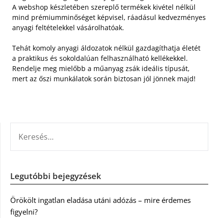
A webshop készletében szereplő termékek kivétel nélkül
mind prémiumminőséget képvisel, ráadásul kedvezményes
anyagi feltételekkel vásárolhatóak.
Tehát komoly anyagi áldozatok nélkül gazdagíthatja életét
a praktikus és sokoldalúan felhasználható kellékekkel.
Rendelje meg mielőbb a műanyag zsák ideális típusát,
mert az őszi munkálatok során biztosan jól jönnek majd!
KERESÉS:
Legutóbbi bejegyzések
Örökölt ingatlan eladása utáni adózás – mire érdemes
figyelni?