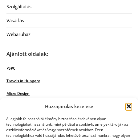
Szolgáltatás
Vásárlás
Webáruház
Ajánlott oldalak:
PSPC
Travels in Hungary
Micro Design
Hozzájárulás kezelése
18BKIK
Poiwiki
A legjobb felhasználói élmény biztosítása érdekében olyan
technológiákat használunk, mint például a cookie-k, amelyek tárolják az
eszközinformációkat és/vagy hozzáférnek azokhoz. Ezen
Öntözőrendszer
technológiákhoz való hozzájárulás lehetővé teszi számunkra, hogy olyan