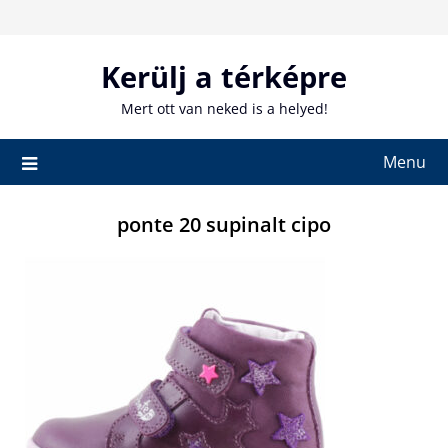
Skip
to
content
Kerülj a térképre
Mert ott van neked is a helyed!
Menu
ponte 20 supinalt cipo