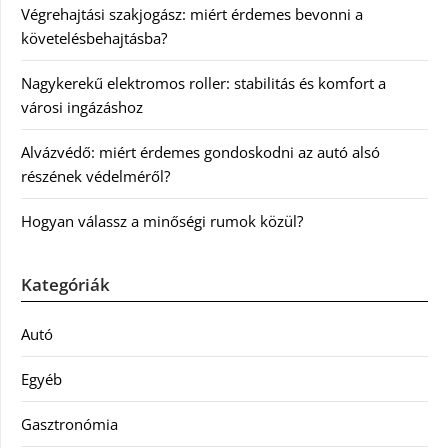
Végrehajtási szakjogász: miért érdemes bevonni a
követelésbehajtásba?
Nagykerekű elektromos roller: stabilitás és komfort a
városi ingázáshoz
Alvázvédő: miért érdemes gondoskodni az autó alsó
részének védelméről?
Hogyan válassz a minőségi rumok közül?
Kategóriák
Autó
Egyéb
Gasztronómia