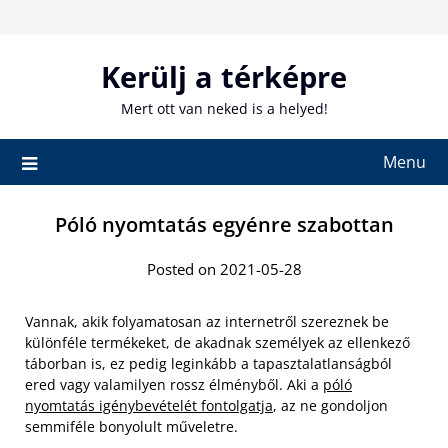
Skip
to
content
Kerülj a térképre
Mert ott van neked is a helyed!
Menu
Póló nyomtatás egyénre szabottan
Posted on 2021-05-28
Vannak, akik folyamatosan az internetről szereznek be
különféle termékeket, de akadnak személyek az ellenkező
táborban is, ez pedig leginkább a tapasztalatlanságból
ered vagy valamilyen rossz élményből. Aki a
póló
nyomtatás igénybevételét fontolgatja
, az ne gondoljon
semmiféle bonyolult műveletre.