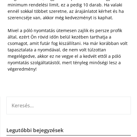
minimum rendelési limit, ez a pedig 10 darab. Ha valaki
ennél sokkal többet szeretne, az árajánlatot kérhet és ha
szerencséje van, akkor még kedvezményt is kaphat.
Mivel a póló nyomtatás ütemesen zajlik és persze profik
által, ezért Ön rövid időn belül kezében tarthatja a
csomagot, amit futár fog kiszállítani. Ha már korábban volt
tapasztalata a nyomdával, de nem volt túlzottan
megelégedve, akkor ez ne vegye el a kedvét ettől a póló
nyomtatás szolgáltatástól, mert tényleg minőségi lesz a
végeredmény!
KERESÉS:
Legutóbbi bejegyzések