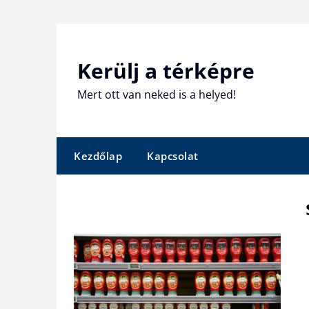
Skip
to
content
Kerülj a térképre
Mert ott van neked is a helyed!
Kezdőlap
Kapcsolat