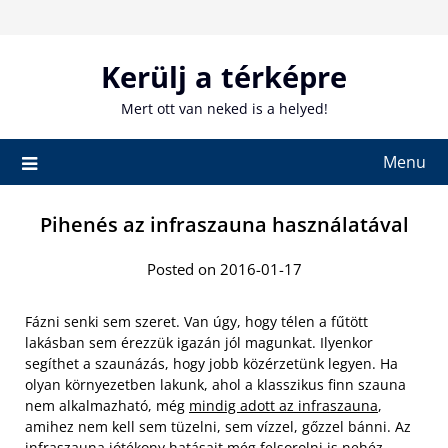
Skip
to
content
Kerülj a térképre
Mert ott van neked is a helyed!
Menu
Pihenés az infraszauna használatával
Posted on 2016-01-17
Fázni senki sem szeret. Van úgy, hogy télen a fűtött
lakásban sem érezzük igazán jól magunkat. Ilyenkor
segíthet a szaunázás, hogy jobb közérzetünk legyen. Ha
olyan környezetben lakunk, ahol a klasszikus finn szauna
nem alkalmazható, még
mindig adott az infraszauna
,
amihez nem kell sem tüzelni, sem vízzel, gőzzel bánni. Az
infraszauna jótékony hatásait még felsorolni is nehéz,