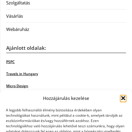
Szolgáltatás
Vásárlás
Webáruház
Ajánlott oldalak:
PSPC
Travels in Hungary
Micro Design
Hozzájárulás kezelése
18BKIK
Poiwiki
A legjobb felhasználói élmény biztosítása érdekében olyan
technológiákat használunk, mint például a cookie-k, amelyek tárolják az
eszközinformációkat és/vagy hozzáférnek azokhoz. Ezen
Öntözőrendszer
technológiákhoz való hozzájárulás lehetővé teszi számunkra, hogy olyan
adatokat dolgozzunk fel ezen az oldalon, mint a böngészési viselkedés