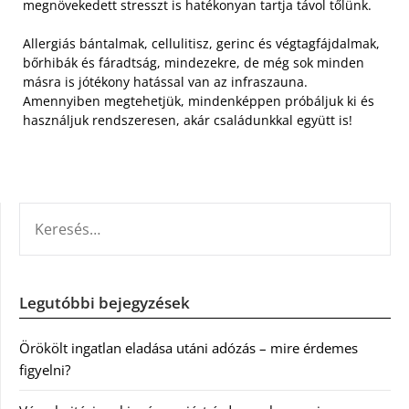
megnövekedett stresszt is hatékonyan tartja távol tőlünk.
Allergiás bántalmak, cellulitisz, gerinc és végtagfájdalmak,
bőrhibák és fáradtság, mindezekre, de még sok minden
másra is jótékony hatással van az infraszauna.
Amennyiben megtehetjük, mindenképpen próbáljuk ki és
használjuk rendszeresen, akár családunkkal együtt is!
KERESÉS:
Legutóbbi bejegyzések
Örökölt ingatlan eladása utáni adózás – mire érdemes
figyelni?