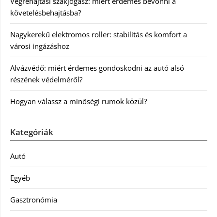
Végrehajtási szakjogász: miért érdemes bevonni a
követelésbehajtásba?
Nagykerekű elektromos roller: stabilitás és komfort a
városi ingázáshoz
Alvázvédő: miért érdemes gondoskodni az autó alsó
részének védelméről?
Hogyan válassz a minőségi rumok közül?
Kategóriák
Autó
Egyéb
Gasztronómia