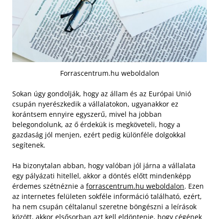
Forrascentrum.hu weboldalon
Sokan úgy gondolják, hogy az állam és az Európai Unió
csupán nyerészkedik a vállalatokon, ugyanakkor ez
korántsem ennyire egyszerű, mivel ha jobban
belegondolunk, az ő érdekük is megköveteli, hogy a
gazdaság jól menjen, ezért pedig különféle dolgokkal
segítenek.
Ha bizonytalan abban, hogy valóban jól járna a vállalata
egy pályázati hitellel, akkor a döntés előtt mindenképp
érdemes szétnéznie a
forrascentrum.hu weboldalon
. Ezen
az internetes felületen sokféle információ található, ezért,
ha nem csupán céltalanul szeretne böngészni a leírások
között, akkor elsősorban azt kell eldöntenie, hogy cégének