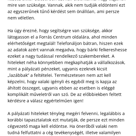
mire van szüksége. Vannak, akik nem tudják eldönteni ezt
az egyszerűnek tűnő kérdést sem önállóan, ami persze
nem véletlen.
Ha úgy érezné, hogy segítségre van szüksége, akkor
látogasson el a Forrás Centrum oldalára, ahol minden
elérhetőséget megtalál! Telefonáljon bátran, hiszen ezek
az adatok azért vannak megadva, hogy bárki felkereshesse
ezeket a nagy tudással rendelkező szakembereket.
A
hiteleket néha könnyebben megkaphatják a vállalkozások,
mint a pályázati pénzeket, ugyanis ezeknek kicsit
„lazábbak” a feltételei. Természetesen nem azt kell
képzelni, hogy valaki igényli és egyből meg is kapja az
áhított összeget, ugyanis ebben az esetben is eléggé
komplikált műveletről van szó. De az előbbiekben feltett
kérdésre a válasz egyértelműen igen!
A pályázati hiteleket tényleg megéri felvenni, legalábbis a
korábbi tapasztalatok ezt mutatják, de persze ezt minden
cégvezető maga kell eldöntse. Ha önerőből valaki nem
tudná felfuttatni a cég tevékenységét, illetve valamilyen