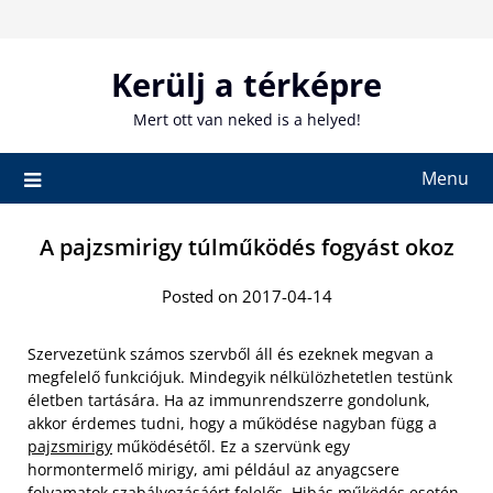
Skip
to
content
Kerülj a térképre
Mert ott van neked is a helyed!
Menu
A pajzsmirigy túlműködés fogyást okoz
Posted on 2017-04-14
Szervezetünk számos szervből áll és ezeknek megvan a
megfelelő funkciójuk. Mindegyik nélkülözhetetlen testünk
életben tartására. Ha az immunrendszerre gondolunk,
akkor érdemes tudni, hogy a működése nagyban függ a
pajzsmirigy
működésétől. Ez a szervünk egy
hormontermelő mirigy, ami például az anyagcsere
folyamatok szabályozásáért felelős. Hibás működés esetén,