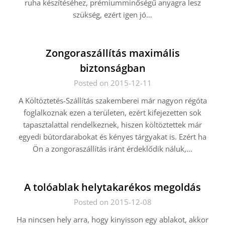
ruha készítéséhez, prémiumminőségű anyagra lesz
szükség, ezért igen jó…
Zongoraszállítás maximális
biztonságban
Posted on 2015-12-11
A Költöztetés-Szállítás szakemberei már nagyon régóta
foglalkoznak ezen a területen, ezért kifejezetten sok
tapasztalattal rendelkeznek, hiszen költöztettek már
egyedi bútordarabokat és kényes tárgyakat is. Ezért ha
Ön a zongoraszállítás iránt érdeklődik náluk,…
A tolóablak helytakarékos megoldás
Posted on 2015-12-08
Ha nincsen hely arra, hogy kinyisson egy ablakot, akkor