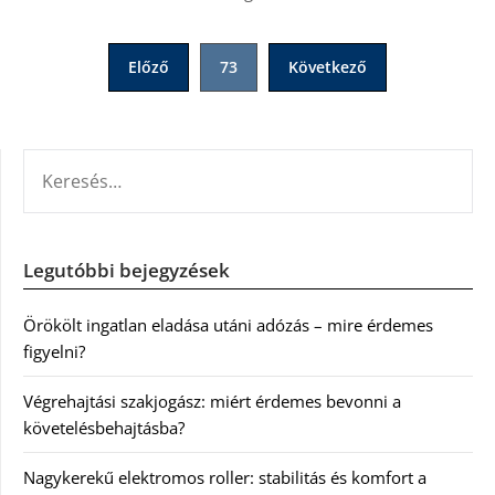
Bejegyzések
Előző
73
Következő
lapozása
KERESÉS:
Legutóbbi bejegyzések
Örökölt ingatlan eladása utáni adózás – mire érdemes
figyelni?
Végrehajtási szakjogász: miért érdemes bevonni a
követelésbehajtásba?
Nagykerekű elektromos roller: stabilitás és komfort a