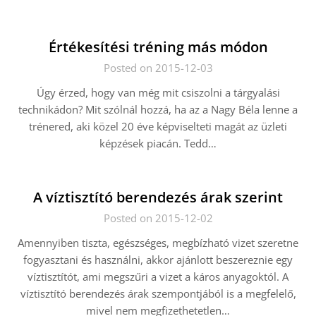
Értékesítési tréning más módon
Posted on 2015-12-03
Úgy érzed, hogy van még mit csiszolni a tárgyalási
technikádon? Mit szólnál hozzá, ha az a Nagy Béla lenne a
trénered, aki közel 20 éve képviselteti magát az üzleti
képzések piacán. Tedd…
A víztisztító berendezés árak szerint
Posted on 2015-12-02
Amennyiben tiszta, egészséges, megbízható vizet szeretne
fogyasztani és használni, akkor ajánlott beszereznie egy
víztisztítót, ami megszűri a vizet a káros anyagoktól. A
víztisztító berendezés árak szempontjából is a megfelelő,
mivel nem megfizethetetlen…