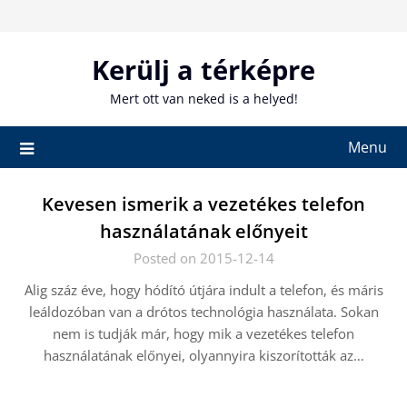
Skip
to
content
Kerülj a térképre
Mert ott van neked is a helyed!
Menu
Kevesen ismerik a vezetékes telefon
használatának előnyeit
Posted on 2015-12-14
Alig száz éve, hogy hódító útjára indult a telefon, és máris
leáldozóban van a drótos technológia használata. Sokan
nem is tudják már, hogy mik a vezetékes telefon
használatának előnyei, olyannyira kiszorították az…