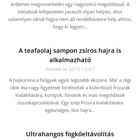
érdemes megismerkedni egy nagyszerű megoldással. A
tolóablak kifejezetten javasolt olyan helyen, ahol
valamilyen oknál fogva nem áll rendelkezésre hely ahhoz,
hogy ki legyen…
A teafaolaj sampon zsíros hajra is
alkalmazható
Posted on 2015-12-07
A hajkorona a hölgyek egyik legszebb ékszere. Már a régi
idők óta nagy figyelmet fordítottak a különböző frizurák
kialakítására, kontyok, fonatok és más megoldások
összekapcsolásával. Egy szép frizura kialakítására
egészséges, dús hajra…
Ultrahangos fogkőeltávolítás