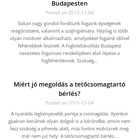
Budapesten
Posted on 2015-12-04
Sokan nagy gondot fordítunk fogaink épségének
megőrzésére, valamint a szájhigiéniára. Házilag is több
olyan módszer alkalmazható, amelyekkel fogaink idővel
fehérebbek lesznek. A fogkőeltávolítás Budapest
nevezetes fogorvosi rendelőjében első lépése a
fogfehérítésnek. Szükség…
Miért jó megoldás a tetőcsomagtartó
bérlés?
Posted on 2015-12-04
A nyaralás legkényesebb pontja a csomagolás. Ilyenkor
gyakran kerülnek olyan dolgok is a bőröndbe, amire nem
lesz szükség a pihenés alatt, más fontos eszköznek meg
már nem jut hely. A tetőcsomagtartó bérlés…