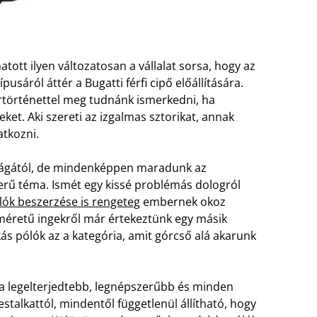
tott ilyen változatosan a vállalat sorsa, hogy az
usáról áttér a Bugatti férfi cipő előállítására.
rtörténettel meg tudnánk ismerkedni, ha
eket. Aki szereti az izgalmas sztorikat, annak
atkozni.
világától, de mindenképpen maradunk az
erű téma. Ismét egy kissé problémás dologról
ók beszerzése is rengeteg
embernek okoz
 méretű ingekről már értekeztünk egy másik
s pólók az a kategória, amit górcső alá akarunk
on a legelterjedtebb, legnépszerűbb és minden
stalkattól, mindentől függetlenül állítható, hogy