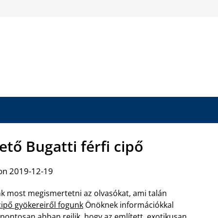
ető Bugatti férfi cipő
on 2019-12-19
nk most megismertetni az olvasókat, ami talán
 cipő gyökereiről fogunk
Önöknek információkkal
pontosan abban rejlik, hogy az említett, exotikusan