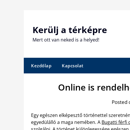
Skip
to
content
Kerülj a térképre
Mert ott van neked is a helyed!
Kezdőlap
Kapcsolat
Online is rendelh
Posted 
Egy egészen elképesztő történettel szeretné
egyedülálló a maga nemében. A
Bugatti férfi
szolgálni. A történet különlegessége egészen 