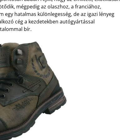
ődik, mégpedig az olaszhoz, a franciához,
egy hatalmas különlegesség, de az igazi lényeg
oglalkozó cég a kezdetekben autógyártással
rtalommal bír.