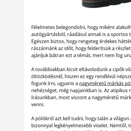
Félelmetes belegondolni, hogy miként alakulha
autógyártásból, ráadásul annak is a sportos típ
Egészen biztos, hogy rengeteg érdekes hátté
rászánnánk az időt, hogy felderítsük a részlet
ajánljuk bátran ezt a témát, mert nem fog un
A továbbiakban kicsit eltávolodunk a cipők 
öltözködésnél, hiszen ez egy rendkívül népsz
fogunk írni, ugyanis a
nagyméretű márkás pól
nehézséget, még napjainkban is. Az atipikus
írásunkban, most viszont a nagyméretű márká
venni.
A pólókról azt kell tudni, hogy talán a világ
bizonnyal legkényelmesebb viselet. Nemtől, te