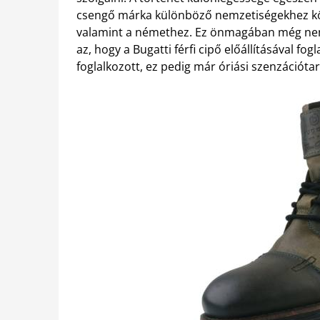
csengő márka különböző nemzetiségekhez köt
valamint a némethez. Ez önmagában még nem 
az, hogy a Bugatti férfi cipő előállításával f
foglalkozott, ez pedig már óriási szenzációta