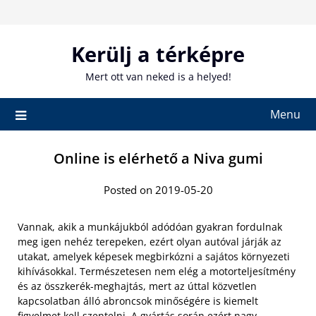
Skip
to
content
Kerülj a térképre
Mert ott van neked is a helyed!
Menu
Online is elérhető a Niva gumi
Posted on 2019-05-20
Vannak, akik a munkájukból adódóan gyakran fordulnak
meg igen nehéz terepeken, ezért olyan autóval járják az
utakat, amelyek képesek megbirkózni a sajátos környezeti
kihívásokkal. Természetesen nem elég a motorteljesítmény
és az összkerék-meghajtás, mert az úttal közvetlen
kapcsolatban álló abroncsok minőségére is kiemelt
figyelmet kell szentelni. A gyártás során ezért nagy