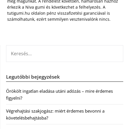
meg magunkat. A rendelést követően, hamarosan házhoz
érkezik a Niva gumi és következhet a felhelyezés. A
tutigumi.hu oldalon pénz visszafizetési garanciával is
számolhatunk, ezért semmilyen vesztenivalónk nincs.
KERESÉS:
Legutóbbi bejegyzések
Örökölt ingatlan eladása utáni adózás – mire érdemes
figyelni?
Végrehajtási szakjogász: miért érdemes bevonni a
követelésbehajtásba?