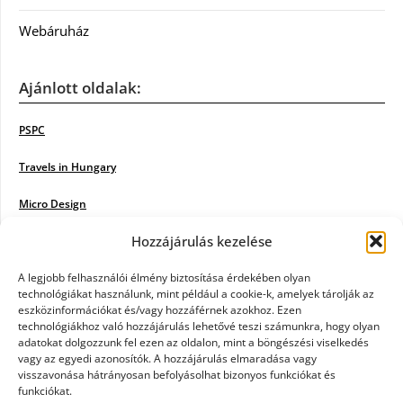
Webáruház
Ajánlott oldalak:
PSPC
Travels in Hungary
Micro Design
Hozzájárulás kezelése
18BKIK
Poiwiki
A legjobb felhasználói élmény biztosítása érdekében olyan
technológiákat használunk, mint például a cookie-k, amelyek tárolják az
eszközinformációkat és/vagy hozzáférnek azokhoz. Ezen
Öntözőrendszer
technológiákhoz való hozzájárulás lehetővé teszi számunkra, hogy olyan
adatokat dolgozzunk fel ezen az oldalon, mint a böngészési viselkedés
Jazz Steps
vagy az egyedi azonosítók. A hozzájárulás elmaradása vagy
visszavonása hátrányosan befolyásolhat bizonyos funkciókat és
Unicorn Multipro
funkciókat.