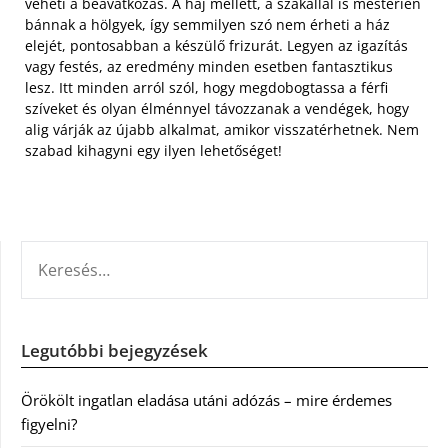
veheti a beavatkozás. A haj mellett, a szakállal is mesterien
bánnak a hölgyek, így semmilyen szó nem érheti a ház
elejét, pontosabban a készülő frizurát. Legyen az igazítás
vagy festés, az eredmény minden esetben fantasztikus
lesz. Itt minden arról szól, hogy megdobogtassa a férfi
szíveket és olyan élménnyel távozzanak a vendégek, hogy
alig várják az újabb alkalmat, amikor visszatérhetnek. Nem
szabad kihagyni egy ilyen lehetőséget!
KERESÉS:
Legutóbbi bejegyzések
Örökölt ingatlan eladása utáni adózás – mire érdemes
figyelni?