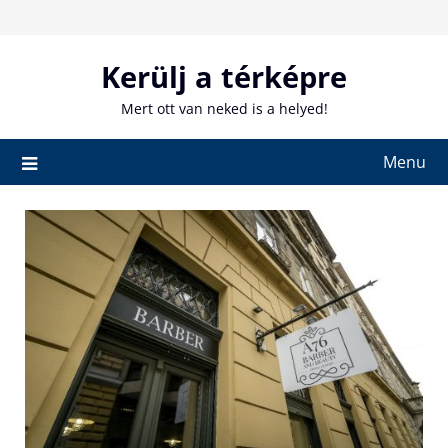
Skip
to
content
Kerülj a térképre
Mert ott van neked is a helyed!
Menu