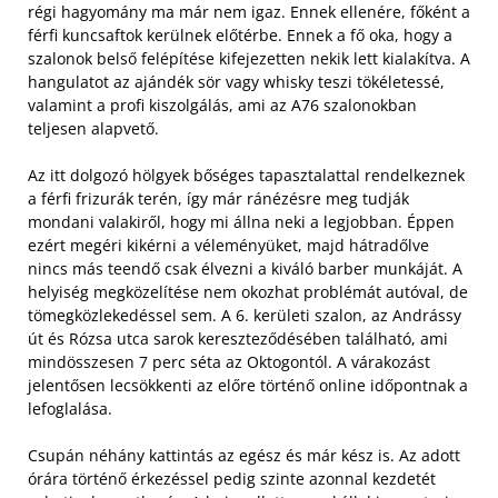
régi hagyomány ma már nem igaz. Ennek ellenére, főként a
férfi kuncsaftok kerülnek előtérbe. Ennek a fő oka, hogy a
szalonok belső felépítése kifejezetten nekik lett kialakítva. A
hangulatot az ajándék sör vagy whisky teszi tökéletessé,
valamint a profi kiszolgálás, ami az A76 szalonokban
teljesen alapvető.
Az itt dolgozó hölgyek bőséges tapasztalattal rendelkeznek
a férfi frizurák terén, így már ránézésre meg tudják
mondani valakiről, hogy mi állna neki a legjobban. Éppen
ezért megéri kikérni a véleményüket, majd hátradőlve
nincs más teendő csak élvezni a kiváló barber munkáját. A
helyiség megközelítése nem okozhat problémát autóval, de
tömegközlekedéssel sem. A 6. kerületi szalon, az Andrássy
út és Rózsa utca sarok kereszteződésében található, ami
mindösszesen 7 perc séta az Oktogontól. A várakozást
jelentősen lecsökkenti az előre történő online időpontnak a
lefoglalása.
Csupán néhány kattintás az egész és már kész is. Az adott
órára történő érkezéssel pedig szinte azonnal kezdetét