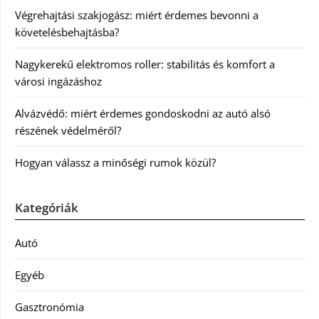
Végrehajtási szakjogász: miért érdemes bevonni a
követelésbehajtásba?
Nagykerekű elektromos roller: stabilitás és komfort a
városi ingázáshoz
Alvázvédő: miért érdemes gondoskodni az autó alsó
részének védelméről?
Hogyan válassz a minőségi rumok közül?
Kategóriák
Autó
Egyéb
Gasztronómia