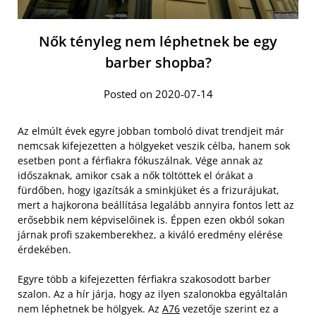
Nők tényleg nem léphetnek be egy
barber shopba?
Posted on 2020-07-14
Az elmúlt évek egyre jobban tomboló divat trendjeit már
nemcsak kifejezetten a hölgyeket veszik célba, hanem sok
esetben pont a férfiakra fókuszálnak. Vége annak az
időszaknak, amikor csak a nők töltöttek el órákat a
fürdőben, hogy igazítsák a sminkjüket és a frizurájukat,
mert a hajkorona beállítása legalább annyira fontos lett az
erősebbik nem képviselőinek is. Éppen ezen okból sokan
járnak profi szakemberekhez, a kiváló eredmény elérése
érdekében.
Egyre több a kifejezetten férfiakra szakosodott barber
szalon. Az a hír járja, hogy az ilyen szalonokba egyáltalán
nem léphetnek be hölgyek. Az
A76
vezetője szerint ez a