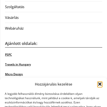
Szolgáltatás
Vásárlás
Webáruház
Ajánlott oldalak:
PSPC
Travels in Hungary
Micro Design
Hozzájárulás kezelése
18BKIK
Poiwiki
A legjobb felhasználói élmény biztosítása érdekében olyan
technológiákat használunk, mint például a cookie-k, amelyek tárolják az
eszközinformációkat és/vagy hozzáférnek azokhoz. Ezen
Öntözőrendszer
technológiákhoz való hozzájárulás lehetővé teszi számunkra, hogy olyan