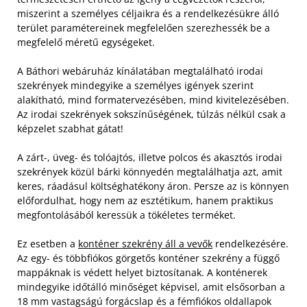
miszerint a személyes céljaikra és a rendelkezésükre álló
terület paramétereinek megfelelően szerezhessék be a
megfelelő méretű egységeket.
A Báthori webáruház kínálatában megtalálható irodai
szekrények mindegyike a személyes igények szerint
alakítható, mind formatervezésében, mind kivitelezésében.
Az irodai szekrények sokszínűségének, túlzás nélkül csak a
képzelet szabhat gátat!
A zárt-, üveg- és tolóajtós, illetve polcos és akasztós irodai
szekrények közül bárki könnyedén megtalálhatja azt, amit
keres, ráadásul költséghatékony áron. Persze az is könnyen
előfordulhat, hogy nem az esztétikum, hanem praktikus
megfontolásából keressük a tökéletes terméket.
Ez esetben a
konténer szekrény áll a vevők
rendelkezésére.
Az egy- és többfiókos görgetős konténer szekrény a függő
mappáknak is védett helyet biztosítanak. A konténerek
mindegyike időtálló minőséget képvisel, amit elsősorban a
18 mm vastagságú forgácslap és a fémfiókos oldallapok