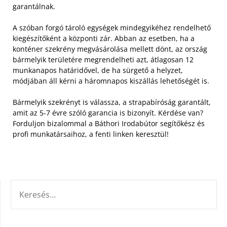
garantálnak.
A szóban forgó tároló egységek mindegyikéhez rendelhető
kiegészítőként a központi zár. Abban az esetben, ha a
konténer szekrény megvásárolása mellett dönt, az ország
bármelyik területére megrendelheti azt, átlagosan 12
munkanapos határidővel, de ha sürgető a helyzet,
módjában áll kérni a háromnapos kiszállás lehetőségét is.
Bármelyik szekrényt is válassza, a strapabíróság garantált,
amit az 5-7 évre szóló garancia is bizonyít. Kérdése van?
Forduljon bizalommal a Báthori Irodabútor segítőkész és
profi munkatársaihoz, a fenti linken keresztül!
KERESÉS: