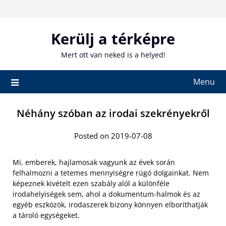
Skip
to
content
Kerülj a térképre
Mert ott van neked is a helyed!
Menu
Néhány szóban az irodai szekrényekről
Posted on 2019-07-08
Mi, emberek, hajlamosak vagyunk az évek során
felhalmozni a tetemes mennyiségre rúgó dolgainkat. Nem
képeznek kivételt ezen szabály alól a különféle
irodahelyiségek sem, ahol a dokumentum-halmok és az
egyéb eszközök, irodaszerek bizony könnyen elboríthatják
a tároló egységeket.