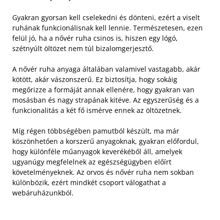
Gyakran gyorsan kell cselekedni és dönteni, ezért a viselt
ruhának funkcionálisnak kell lennie. Természetesen, ezen
felül jó, ha a nővér ruha csinos is, hiszen egy lógó,
szétnyúlt öltözet nem túl bizalomgerjesztő.
A nővér ruha anyaga általában valamivel vastagabb, akár
kötött, akár vászonszerű. Ez biztosítja, hogy sokáig
megőrizze a formáját annak ellenére, hogy gyakran van
mosásban és nagy strapának kitéve. Az egyszerűség és a
funkcionalitás a két fő ismérve ennek az öltözetnek.
Míg régen többségében pamutból készült, ma már
köszönhetően a korszerű anyagoknak, gyakran előfordul,
hogy különféle műanyagok keverékéből áll, amelyek
ugyanúgy megfelelnek az egészségügyben előírt
követelményeknek. Az orvos és nővér ruha nem sokban
különbözik, ezért mindkét csoport válogathat a
webáruházunkból.