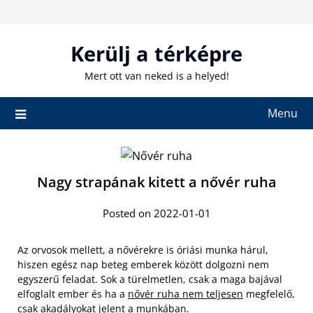
Skip
to
content
Kerülj a térképre
Mert ott van neked is a helyed!
Menu
Nagy strapának kitett a nővér ruha
Posted on 2022-01-01
Az orvosok mellett, a nővérekre is óriási munka hárul,
hiszen egész nap beteg emberek között dolgozni nem
egyszerű feladat. Sok a türelmetlen, csak a maga bajával
elfoglalt ember és ha a
nővér ruha nem teljesen
megfelelő,
csak akadályokat jelent a munkában.