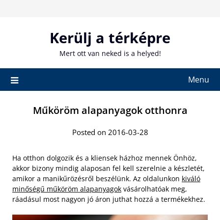
Skip
to
content
Kerülj a térképre
Mert ott van neked is a helyed!
Menu
Műköröm alapanyagok otthonra
Posted on 2016-03-28
Ha otthon dolgozik és a kliensek házhoz mennek Önhöz,
akkor bizony mindig alaposan fel kell szerelnie a készletét,
amikor a manikűrözésről beszélünk. Az oldalunkon
kiváló
minőségű műköröm alapanyagok
vásárolhatóak meg,
ráadásul most nagyon jó áron juthat hozzá a termékekhez.