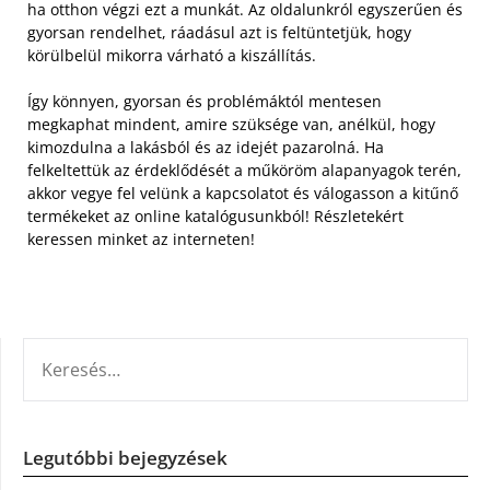
ha otthon végzi ezt a munkát. Az oldalunkról egyszerűen és
gyorsan rendelhet, ráadásul azt is feltüntetjük, hogy
körülbelül mikorra várható a kiszállítás.
Így könnyen, gyorsan és problémáktól mentesen
megkaphat mindent, amire szüksége van, anélkül, hogy
kimozdulna a lakásból és az idejét pazarolná. Ha
felkeltettük az érdeklődését a műköröm alapanyagok terén,
akkor vegye fel velünk a kapcsolatot és válogasson a kitűnő
termékeket az online katalógusunkból! Részletekért
keressen minket az interneten!
KERESÉS:
Legutóbbi bejegyzések