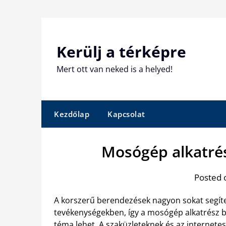
Skip
to
content
Kerülj a térképre
Mert ott van neked is a helyed!
Kezdőlap
Kapcsolat
Mosógép alkatrés
Posted 
A korszerű berendezések nagyon sokat segí
tevékenységekben, így a mosógép alkatrész b
téma lehet. A szaküzleteknek és az internet