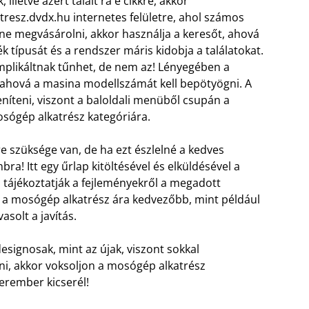
letve azért talált rá e cikkre, akkor
esz.dvdx.hu internetes felületre, ahol számos
tne megvásárolni, akkor használja a keresőt, ahová
k típusát és a rendszer máris kidobja a találatokat.
omplikáltnak tűnhet, de nem az! Lényegében a
, ahová a masina modellszámát kell bepötyögni. A
níteni, viszont a baloldali menüből csupán a
mosógép alkatrész kategóriára.
re szüksége van, de ha ezt észlelné a kedves
! Itt egy űrlap kitöltésével és elküldésével a
s tájékoztatják a fejleményekről a megadott
l a mosógép alkatrész ára kedvezőbb, mint például
asolt a javítás.
esignosak, mint az újak, viszont sokkal
i, akkor voksoljon a mosógép alkatrész
erember kicserél!