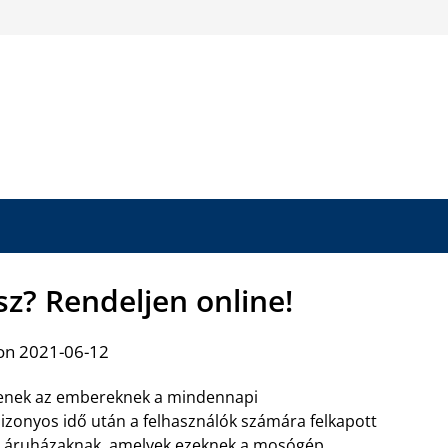
z? Rendeljen online!
on 2021-06-12
tenek az embereknek a mindennapi
izonyos idő után a felhasználók számára felkapott
es áruházaknak, amelyek
ezeknek a mosógép