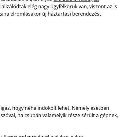
lizálódtak elég nagy ügyfélkörük van, viszont az is
masina elromlásakor új háztartási berendezést
en igaz, hogy néha indokolt lehet. Némely esetben
, szóval, ha csupán valamelyik része sérült a gépnek,