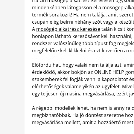
Ha Ön mosógép alkatrész keresésén ügyködik, il
mindenképpen látogasson el a mosogep-alkatr
termék sorakozik! Ha nem találja, amit szere
csupán elég beírni néhány szót vagy a készülé
A
mosógép alkatrész keresése
talán kicsit k
honlapon látható keresősávot kell használni
rendszer valószínűleg több típust fog megjele
megfelelőre kell klikkelni és ezt követően a 
Előfordulhat, hogy valaki nem találja azt, ami
érdeklődő, akkor bökjön az ONLINE HELP gombra
szakemberek fel fogják venni a kapcsolatot é
elérhetőségek valamelyikén az ügyfelet. Mive
egy teljesen új masina megvásárlása, ezért jav
A régebbi modellek lehet, ha nem is annyira d
megbízhatóbbak. Ha jó döntést szeretne hozn
megvásárlása mellett, amit a hozzáértő mest