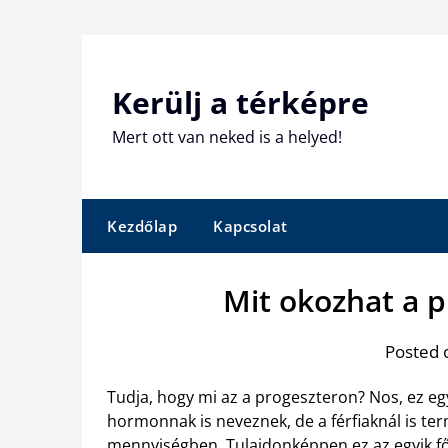
Skip
to
content
Kerülj a térképre
Mert ott van neked is a helyed!
Kezdőlap
Kapcsolat
Mit okozhat a 
Posted 
Tudja, hogy mi az a progeszteron? Nos, ez e
hormonnak is neveznek, de a férfiaknál is te
mennyiségben. Tulajdonképpen ez az egyik fő