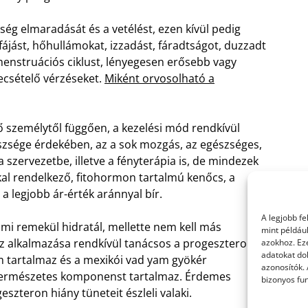
ég elmaradását és a vetélést, ezen kívül pedig
fájást, hőhullámokat, izzadást, fáradtságot, duzzadt
menstruációs ciklust, lényegesen erősebb vagy
ecsételő vérzéseket.
Miként orvosolható a
ő személytől függően, a kezelési mód rendkívül
szsége érdekében, az a sok mozgás, az egészséges,
 szervezetbe, illetve a fényterápia is, de mindezek
kal rendelkező, fitohormon tartalmú kenőcs, a
legjobb ár-érték aránnyal bír.
A legjobb f
ami remekül hidratál, mellette nem kell más
mint példáu
az alkalmazása rendkívül tanácsos a progeszteron
azokhoz. Ez
adatokat dol
m tartalmaz és a mexikói vad yam gyökér
azonosítók.
, természetes komponenst tartalmaz. Érdemes
bizonyos fun
zteron hiány tüneteit észleli valaki.