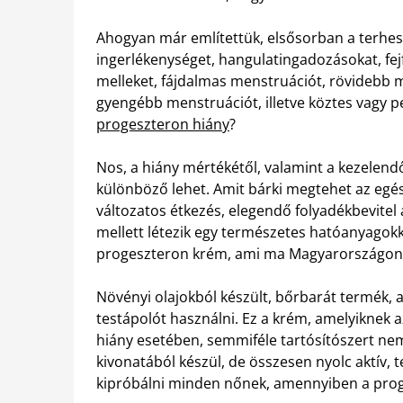
Ahogyan már említettük, elsősorban a terhess
ingerlékenységet, hangulatingadozásokat, fej
melleket, fájdalmas menstruációt, rövidebb 
gyengébb menstruációt, illetve köztes vagy p
progeszteron hiány
?
Nos, a hiány mértékétől, valamint a kezelend
különböző lehet. Amit bárki megtehet az egé
változatos étkezés, elegendő folyadékbevitel a
mellett létezik egy természetes hatóanyagok
progeszteron krém, ami ma Magyarországon a 
Növényi olajokból készült, bőrbarát termék, 
testápolót használni. Ez a krém, amelyiknek 
hiány esetében, semmiféle tartósítószert ne
kivonatából készül, de összesen nyolc aktív
kipróbálni minden nőnek, amennyiben a proges