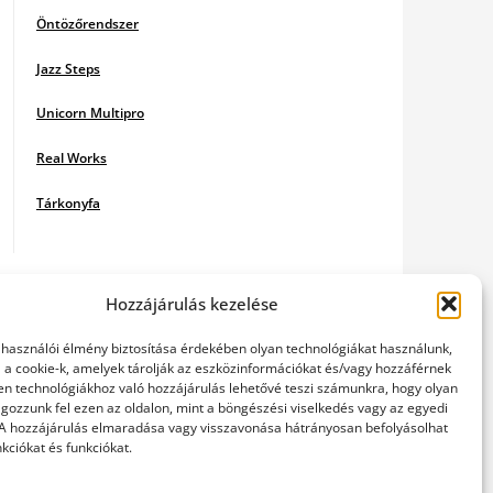
Öntözőrendszer
Jazz Steps
Unicorn Multipro
Real Works
Tárkonyfa
Hozzájárulás kezelése
elhasználói élmény biztosítása érdekében olyan technológiákat használunk,
l a cookie-k, amelyek tárolják az eszközinformációkat és/vagy hozzáférnek
en technológiákhoz való hozzájárulás lehetővé teszi számunkra, hogy olyan
gozzunk fel ezen az oldalon, mint a böngészési viselkedés vagy az egyedi
 A hozzájárulás elmaradása vagy visszavonása hátrányosan befolyásolhat
kciókat és funkciókat.