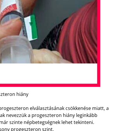
zteron hiány
progeszteron elválasztásának csökkenése miatt, a
ak nevezzük a progeszteron hiány leginkább
már szinte népbetegségnek lehet tekinteni.
csony progeszteron szint.