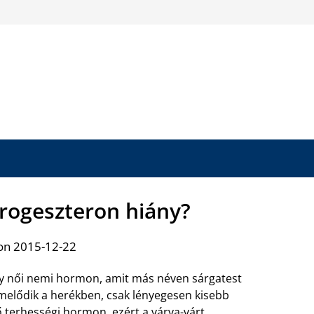
progeszteron hiány?
on 2015-12-22
gy női nemi hormon, amit más néven sárgatest
rmelődik a herékben, csak lényegesen kisebb
 terhességi hormon, ezért a várva-várt